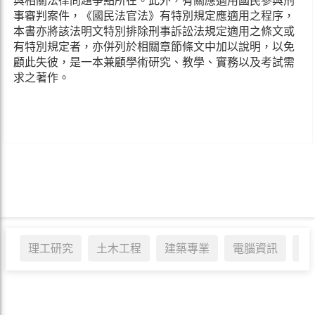
與相關法律問題爭點所在。此外，有關應適用國民參與刑
事審判案件，《國民法官法》有特別規定應適用之程序，
本書亦將該法明文特別排除刑事訴訟法規定適用之條文或
有特別規定者，亦併列於相關章節條文中加以說明，以免
顧此失彼，是一本兼顧學術研究、教學、實務以及考試需
求之著作。
理工研究
土木工程
建築專業
電腦資訊
醫