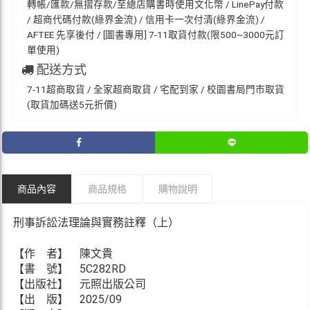
轉帳/匯款/無摺存款/至總店購書時使用文化幣 / LinePay付款
/ 超商代碼付款(綠界金流) / 信用卡一次付清(綠界金流) /
AFTEE 先享後付 / [圖書專用] 7-11取貨付款(限500~3000元訂
單使用)
配送方式
7-11超商取貨 / 全家超商取貨 / 宅配到家 / 校園書局門市取貨
(取貨加碼送5元折價)
商品內容
商品規格
購物說明
刑事訴訟法理論與實務註釋（上）
【作 者】 陳文貴
【書 號】 5C282RD
【出版社】 元照出版公司
【出 版】 2025/09