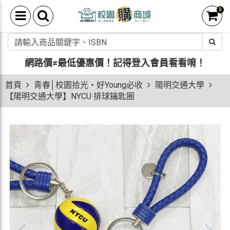
0
網路價≠最低優惠價！
記得登入會員看看唷！
首頁
青春│校園拾光・好Young必收
陽明交通大學
【陽明交通大學】NYCU 排球鑰匙圈