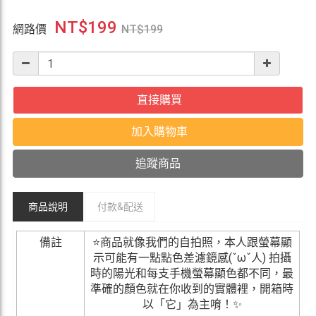
NT$
199
網路價
NT$
199
直接購買
加入購物車
追蹤商品
商品說明
付款&
配送
備註
⭐商品就像我們的自拍照，本人跟螢幕顯
示可能有一點點色差濾鏡感(ˇωˇ人) 拍攝
時的陽光和每支手機螢幕顯色都不同，最
準確的顏色就在你收到的實體裡，開箱時
以「它」為主唷！✨