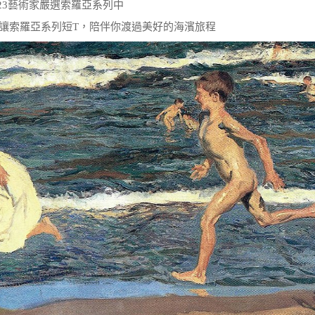
023藝術家嚴選索羅亞系列中
讓索羅亞系列短T，陪伴你渡過美好的海濱旅程