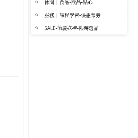
休閒 | 食品▪飲品▪點心
服務 | 課程學習▪優惠票券
SALE▪節慶送禮▪限時選品