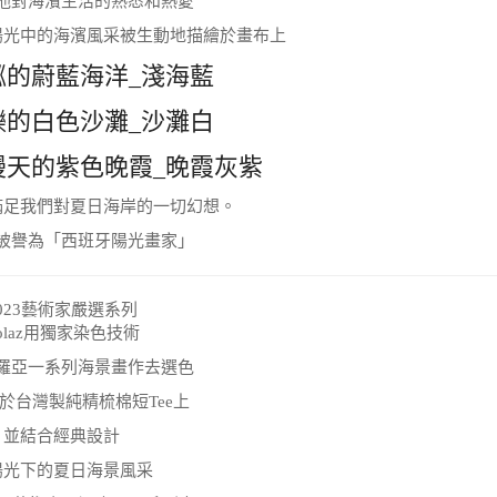
他對海濱生活的熟悉和熱愛
陽光中的海濱風采被生動地描繪於畫布上
粼的蔚藍海洋_淺海藍
爍的白色沙灘_沙灘白
漫天的紫色晚霞_晚霞灰紫
滿足我們對夏日海岸的一切幻想。
被譽為「西班牙陽光畫家」
023藝術家嚴選系列
olaz用獨家染色技術
羅亞一系列海景畫作去選色
於台灣製純精梳棉短Tee上
並結合經典設計
陽光下的夏日海景風采