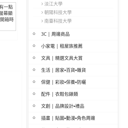
淡江大學
有一點
朝陽科技大學
機螢幕顯
開箱時
南臺科技大學
3C | 周邊商品
小家電 | 租屋族推薦
文具 | 精選文具大賞
生活 | 居家▪百貨▪雜貨
保健 | 彩妝▪保養▪防曬
配件 | 衣鞋包錶類
文創 | 品牌設計▪禮品
插畫 | 貼圖▪動漫▪角色周邊