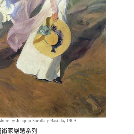
ashore by Joaquín Sorolla y Bastida, 1909
藝術家嚴選系列