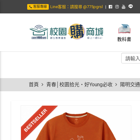
Line客服：請搜尋 @775pgrsl
客服專線
教科書
首頁
青春│校園拾光・好Young必收
陽明交通