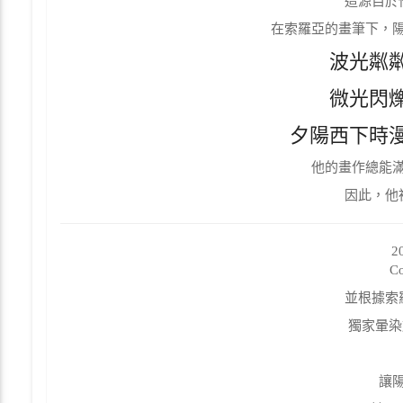
這源自於
在索羅亞的畫筆下，
波光粼
微光閃
夕陽西下時
他的畫作總能
因此，他
2
C
並根據索
獨家暈染
讓