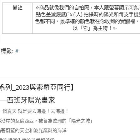
備註
⭐商品就像我們的自拍照，本人跟螢幕顯示可能
點色差濾鏡感(ˇωˇ人) 拍攝時的陽光和每支手
色都不同，最準確的顏色就在你收到的實體裡，
以「它」為主唷！✨
標籤:
#
列_2023與索羅亞同行】
亞—西班牙陽光畫家
一個夏天 就是要去海邊！去海邊！
部沿岸的瓦倫西亞，被譽為歐洲的「陽光之城」
滿著蔚藍的天空和波光粼粼的海洋