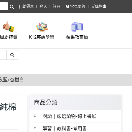
🎁優惠
登入
註冊
常見問答
🛒購物車
周周特賣
K12英語學習
蘋果教育價
夜藍/杏樹白
商品分類
夏純棉
閱讀 | 嚴選讀物▪線上書展
學習 | 教科書▪考用書