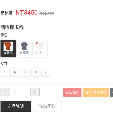
NT$
450
網路價
NT$
450
請選擇規格:
顏色
赤狐橘
夏夜藍
杏樹白
尺寸
S
M
L
XL
2L
直接購買
請選擇尺寸
商品說明
付款&
配送