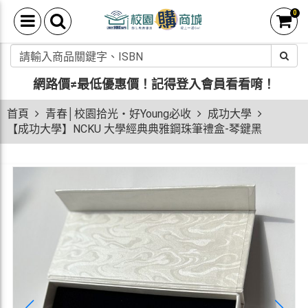
0
網路價≠最低優惠價！
記得登入會員看看唷！
首頁
青春│校園拾光・好Young必收
成功大學
【成功大學】NCKU 大學經典典雅鋼珠筆禮盒-琴鍵黑