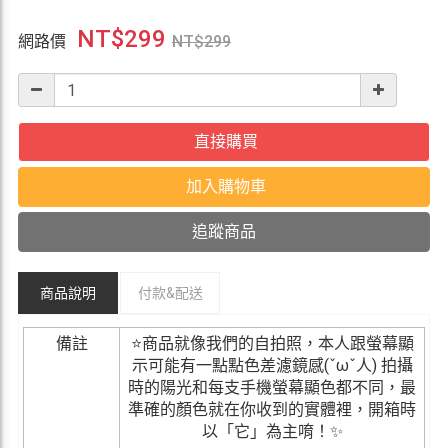
NT$
299
網路價
NT$
299
直接購買
加入購物車
追蹤商品
商品說明
付款&
配送
備註
⭐商品就像我們的自拍照，本人跟螢幕顯
示可能有一點點色差濾鏡感(ˇωˇ人) 拍攝
時的陽光和每支手機螢幕顯色都不同，最
準確的顏色就在你收到的實體裡，開箱時
以「它」為主唷！✨