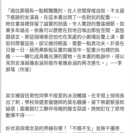
「過往那個有一點輕飄飄的，在人世間穿梭自如、不太留
下痕跡的女演員，在這本書出現了一些對抗的配重⋯⋯
她在書寫裡保留了誠實的剖面，令人驚訝的豐富細節，如
果多年過去，依舊可以歷歷在目地召喚出那些空間、姿態
跟語言，那這個場景恐怕也在某處的小劇場反覆上演，要
如何帶著這些，卻又維持輕盈，需要一點真功夫。於是在
日復一日，薛西弗斯般反覆的痛苦中，配重沙包裡的負
擔，一一轉化成具備光澤的寶物，在本書的軌跡中，得以
見到女演員連俞涵到寫作者連俞涵的再次進化。」——李
屏瑤（作家）
英文補習班男性同學不經意的冰涼觸摸，在手臂上悄悄長
出了刺；學校保健室復健師的莫名騷擾，留下無窮緊張和
疑惑；圖書館打工夥伴母親的酸言惡語，將她釘在了原地
動彈不得⋯⋯
好女孩與壞女孩的界線在哪？「不婚不生」並無干擾旁