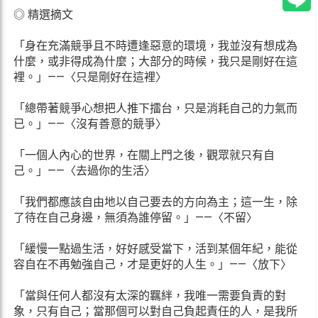
◎ 精選摘文
「身在充滿競爭且不時遭逢惡意的環境，我並沒有想成為
什麼，或非得成為什麼；大部分的時候，我只是剛好在這
裡。」——〈只是剛好在這裡〉
「總帶著競爭心想把人推下擂台，只是消耗自己的力氣而
已。」——〈沒有善意的競爭〉
「一個人內心的世界，在關上門之後，觀眾就只有自
己。」——〈去過你的生活〉
「我們都應該自由地以自己要去的方向為主；這一生，除
了待在自己身邊，無須為誰停留。」——〈不留〉
「緩慢一點過生活，好好感受當下，活到某個年紀，能從
容自在不再勉強自己，才是更好的人生。」——〈放下〉
「當與任何人都沒有太深的羈絆，我唯一需要負責的對
象，只有自己；當那個可以對自己負起責任的人，是我所