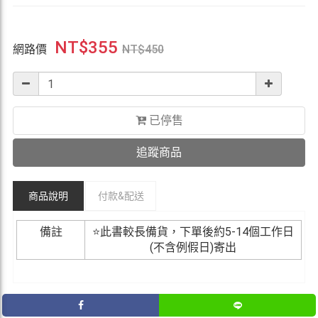
NT$
355
網路價
NT$
450
已停售
追蹤商品
商品說明
付款&
配送
備註
⭐此書較長備貨，下單後約5-14個工作日
(不含例假日)寄出