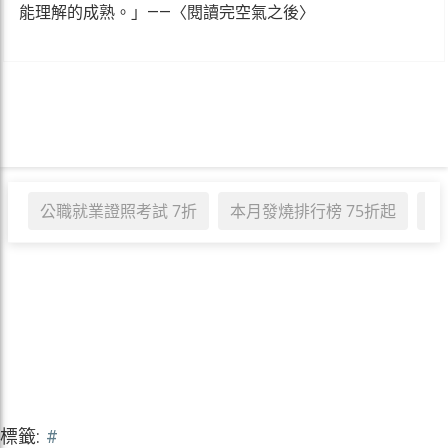
能理解的成熟。」——〈閱讀完空氣之後〉
公職就業證照考試 7折
本月發燒排行榜 75折起
職
標籤:
#