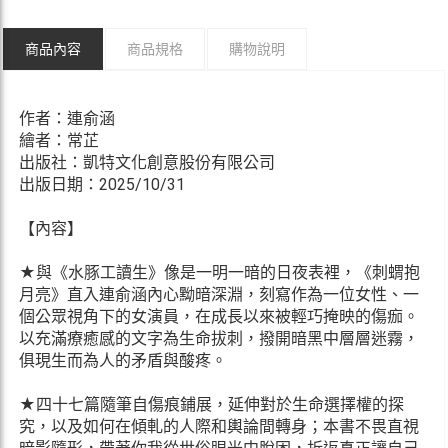
商品內容
商品規格
購物說明
作者：連俞涵
繪者：常芷
出版社：凱特文化創意股份有限公司
出版日期：2025/10/31
【內容】
★與《水豚工讀生》像是一明一暗的日夜表裡，《刺蝟抱
月亮》直入連俞涵內心黝暗深淵，刻寫作為一位女性、一
個公眾視角下的女演員，在成長以來被輕巧掩映的傷痂。
以充滿療癒感的文字為生命拔刺，撥開暗黑中層層迷霧，
俱現生而為人的矛盾與酸疼。
★四十七篇隨筆自傷痕鋪展，延伸對於生命選擇權的探
究，以及如何在傾軋的人際和輿論間轉身；本書不畏直視