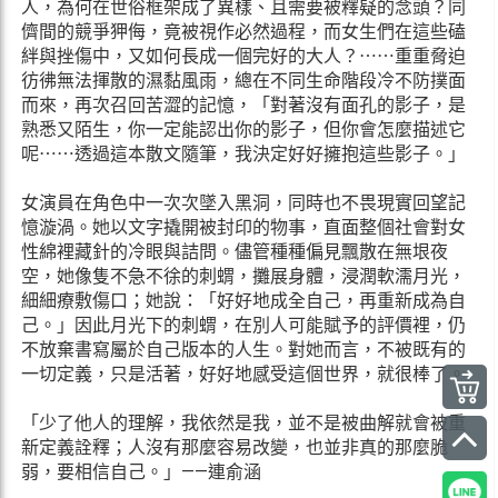
人，為何在世俗框架成了異樣、且需要被釋疑的念頭？同
儕間的競爭狎侮，竟被視作必然過程，而女生們在這些磕
絆與挫傷中，又如何長成一個完好的大人？⋯⋯重重脅迫
彷彿無法揮散的濕黏風雨，總在不同生命階段冷不防撲面
而來，再次召回苦澀的記憶，「對著沒有面孔的影子，是
熟悉又陌生，你一定能認出你的影子，但你會怎麼描述它
呢⋯⋯透過這本散文隨筆，我決定好好擁抱這些影子。」
女演員在角色中一次次墜入黑洞，同時也不畏現實回望記
憶漩渦。她以文字撬開被封印的物事，直面整個社會對女
性綿裡藏針的冷眼與詰問。儘管種種偏見飄散在無垠夜
空，她像隻不急不徐的刺蝟，攤展身體，浸潤軟濡月光，
細細療敷傷口；她說：「好好地成全自己，再重新成為自
己。」因此月光下的刺蝟，在別人可能賦予的評價裡，仍
不放棄書寫屬於自己版本的人生。對她而言，不被既有的
一切定義，只是活著，好好地感受這個世界，就很棒了。
「少了他人的理解，我依然是我，並不是被曲解就會被重
新定義詮釋；人沒有那麼容易改變，也並非真的那麼脆
弱，要相信自己。」——連俞涵