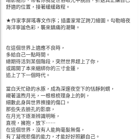
暗影隨形，帶著你我從世俗眼光中脫困，折返真正讓自己
舒適的位置，接著緩緩啟程。
★作家李屏瑤專文作序；插畫家常芷跨刀繪圖。勾勒暗夜
海洋寧謐色彩，襲來鎮痛的潮聲。
在這個世界上適應不良時，
多給自己一點時間。
總期待活到某個階段，突然世界趕上了你，
或踢開了本來綑綁你的三寸金蓮，
追上了下一個時代。
當白天忙碌的水豚，成為深邃夜空下的恬靜刺蝟，
襯著溫煦月光，一根根梳理身上的刺，
細數此身與世界擦撞的傷口。
那些失去臉孔的影廓，
在月光下逐漸辨識明晰，
直視，擁抱，放下⋯⋯
在這個世界，沒有人能夠毫髮無傷，
有了凝視悲傷的能力，才能好好照顧自己。