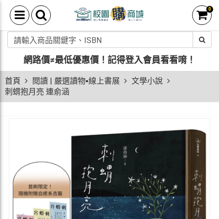
0
網路價≠最低優惠價！
記得登入會員看看唷！
首頁
閱讀 | 嚴選讀物▪線上書展
文學小說
刺蝟抱月亮 連俞涵