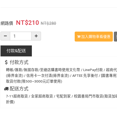
NT$
210
網路價
NT$
280
加入購物車看優惠
付款&
配送
付款方式
轉帳/匯款/無摺存款/至總店購書時使用文化幣 / LinePay付款 / 超商
(綠界金流) / 信用卡一次付清(綠界金流) / AFTEE 先享後付 / [圖書專用] 
取貨付款(限500~3000元訂單使用)
配送方式
7-11超商取貨 / 全家超商取貨 / 宅配到家 / 校園書局門市取貨(取貨
折價)