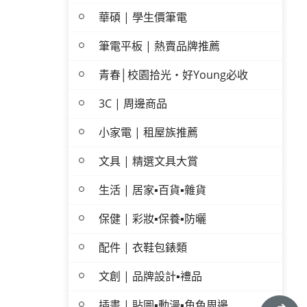
華碩 | 學生價筆電
筆電平板 | 熱賣品牌推薦
青春│校園拾光・好Young必收
3C | 周邊商品
小家電 | 租屋族推薦
文具 | 精選文具大賞
生活 | 居家▪百貨▪雜貨
保健 | 彩妝▪保養▪防曬
配件 | 衣鞋包錶類
文創 | 品牌設計▪禮品
插畫 | 貼圖▪動漫▪角色周邊