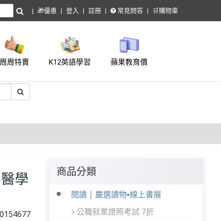
🎁優惠
登入
註冊
常見問答
🛒購物車
周周特賣
K12英語學習
蘋果教育價
商品分類
事醫學
閱讀 | 嚴選讀物▪線上書展
公職就業證照考試 7折
154677