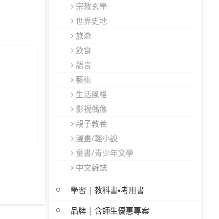
宗教玄學
世界史地
旅遊
飲食
語言
藝術
生活風格
影視偶像
親子教養
漫畫/輕小說
童書/青少年文學
中文雜誌
學習 | 教科書▪考用書
品牌 | 含師生優惠專案