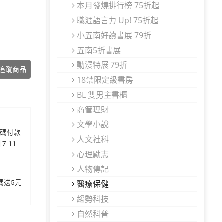
本月發燒排行榜 75折起
職涯語言力 Up! 75折起
小五南好讀書展 79折
五南5折書展
動漫特展 79折
追蹤商品
18禁限定級書房
BL 雙男主書櫃
商管理財
文學小說
代碼付款
人文社科
7-11
心理勵志
人物傳記
加碼送5元
醫療保健
趨勢科技
自然科普