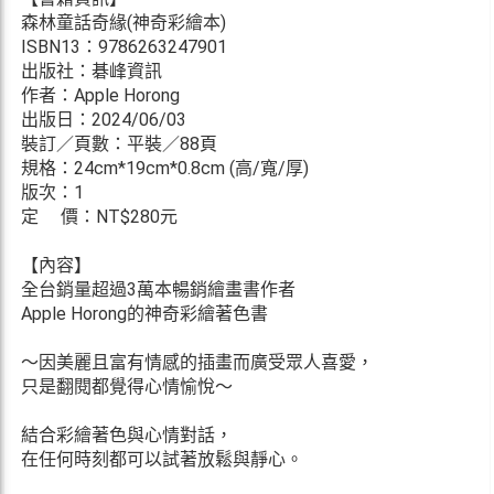
森林童話奇緣(神奇彩繪本)
ISBN13：9786263247901
出版社：碁峰資訊
作者：Apple Horong
出版日：2024/06/03
裝訂／頁數：平裝／88頁
規格：24cm*19cm*0.8cm (高/寬/厚)
版次：1
定 價：NT$280元
【內容】
全台銷量超過3萬本暢銷繪畫書作者
Apple Horong的神奇彩繪著色書
～因美麗且富有情感的插畫而廣受眾人喜愛，
只是翻閱都覺得心情愉悅～
結合彩繪著色與心情對話，
在任何時刻都可以試著放鬆與靜心。