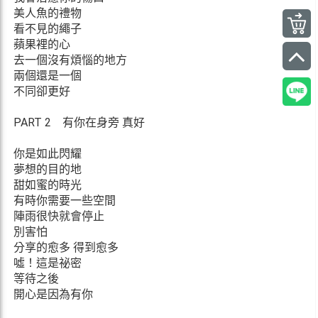
美人魚的禮物
看不見的繩子
蘋果裡的心
去一個沒有煩惱的地方
兩個還是一個
不同卻更好
PART 2 有你在身旁 真好
你是如此閃耀
夢想的目的地
甜如蜜的時光
有時你需要一些空間
陣雨很快就會停止
別害怕
分享的愈多 得到愈多
噓！這是祕密
等待之後
開心是因為有你