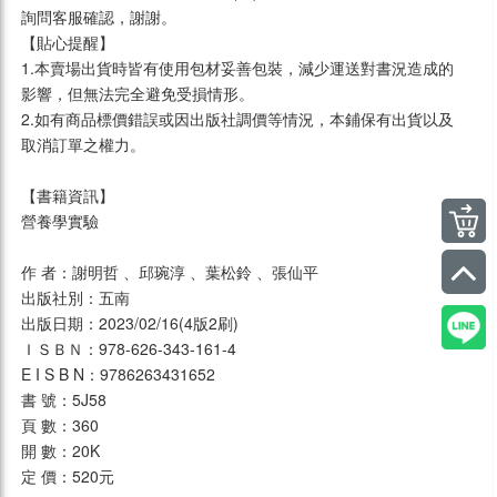
詢問客服確認，謝謝。
【貼心提醒】
1.本賣場出貨時皆有使用包材妥善包裝，減少運送對書況造成的
影響，但無法完全避免受損情形。
2.如有商品標價錯誤或因出版社調價等情況，本鋪保有出貨以及
取消訂單之權力。
【書籍資訊】
營養學實驗
作 者：謝明哲 、邱琬淳 、葉松鈴 、張仙平
出版社別：五南
出版日期：2023/02/16(4版2刷)
ＩＳＢＮ：978-626-343-161-4
E I S B N：9786263431652
書 號：5J58
頁 數：360
開 數：20K
定 價：520元