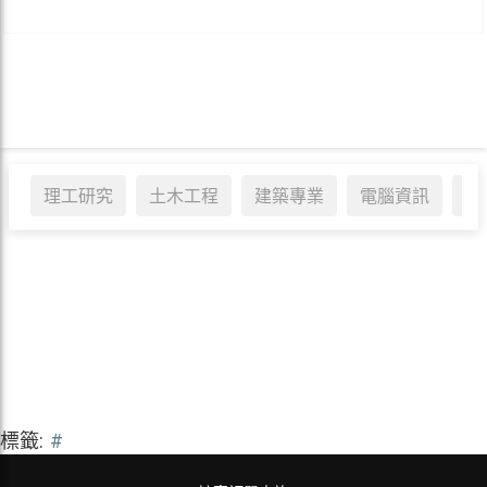
理工研究
土木工程
建築專業
電腦資訊
醫
標籤:
#