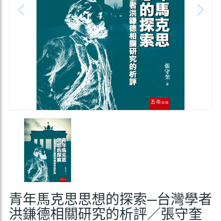
青年馬克思思想的探索─台灣學者
洪鎌德相關研究的析評／張守奎