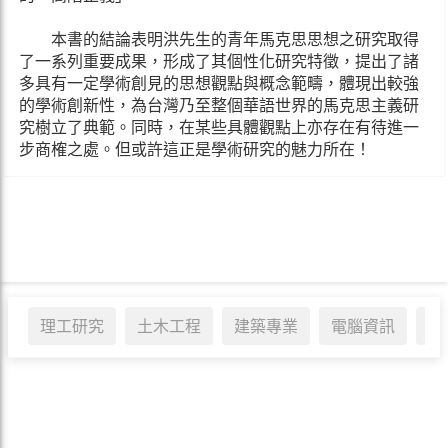
本書的結論表明洪先生的青年馬克思思想之研究取得
了一系列重要成果，形成了其個性化研究特徵，提出了諸
多具有一定學術創見的思想觀點與概念範疇，體現出較強
的學術創新性，為台灣乃至整個華語世界的馬克思主義研
究樹立了典範。同時，在某些具體觀點上亦存在有待進一
步商榷之處。但或許這正是學術研究的魅力所在！
理工研究
土木工程
建築專業
電腦資訊
醫