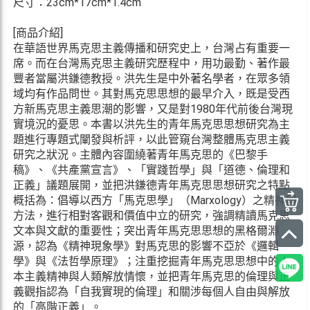
尺寸：23cm*17cm*1.4cm
[商品介紹]
在華語世界馬克思主義傳播和研究史上，台灣占有重要一
席。而在台灣馬克思主義研究歷程中，用功最勤、著作最
豐者當屬洪鎌德教授。洪先生是中外著名學者，在眾多領
域均有作品問世。其對馬克思思想的最早介入，既是受西
方新馬克思主義思潮的影響，又是對1980年代前後台灣現
實境況的憂思。本書以洪先生的青年馬克思思想研究為主
題進行專題式闡發與析評，以此管窺台灣整體馬克思主義
研究之狀況。主體內容圍繞著青年馬克思的《巴黎手
稿》、《共產黨宣言》、「實踐哲學」與「道德、倫理和
正義」議題展開，並把洪鎌德青年馬克思思想研究之特點
概括為：倡導以西方「馬克思學」（Marxology）之精神與
方法，進行相對客觀和價值中立的研究，強調精讀馬克思
文本與文獻的重要性；突出青年馬克思思想的黑格爾淵
源，認為《精神現象學》對馬克思的影響不亞於《邏輯
學》與《法哲學原理》；注重挖掘青年馬克思思想中的人
本主義精神與人類解放情懷，並把青年馬克思的倫理與正
義觀指認為「自我實現的倫理」和關涉每個人自由與解放
的「高階正義」。