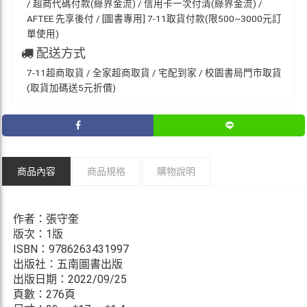
/ 超商代碼付款(綠界金流) / 信用卡一次付清(綠界金流) /
AFTEE 先享後付 / [圖書專用] 7-11取貨付款(限500~3000元訂
單使用)
配送方式
7-11超商取貨 / 全家超商取貨 / 宅配到家 / 校園書局門市取貨
(取貨加碼送5元折價)
商品內容
商品規格
購物說明
作者：張守奎
版次：1版
ISBN：9786263431997
出版社：五南圖書出版
出版日期：2022/09/25
頁數：276頁