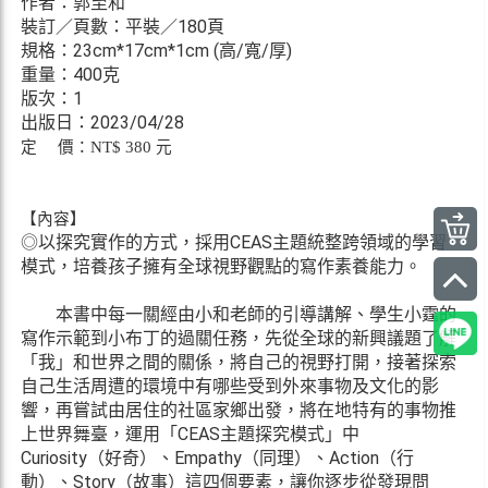
作者：郭至和
裝訂／頁數：平裝／180頁
規格：23cm*17cm*1cm (高/寬/厚)
重量：400克
版次：1
出版日：2023/04/28
定 價：NT$ 380 元
【內容】
◎以探究實作的方式，採用CEAS主題統整跨領域的學習
模式，培養孩子擁有全球視野觀點的寫作素養能力。
本書中每一關經由小和老師的引導講解、學生小霆的
寫作示範到小布丁的過關任務，先從全球的新興議題了解
「我」和世界之間的關係，將自己的視野打開，接著探索
自己生活周遭的環境中有哪些受到外來事物及文化的影
響，再嘗試由居住的社區家鄉出發，將在地特有的事物推
上世界舞臺，運用「CEAS主題探究模式」中
Curiosity（好奇）、Empathy（同理）、Action（行
動）、Story（故事）這四個要素，讓你逐步從發現問