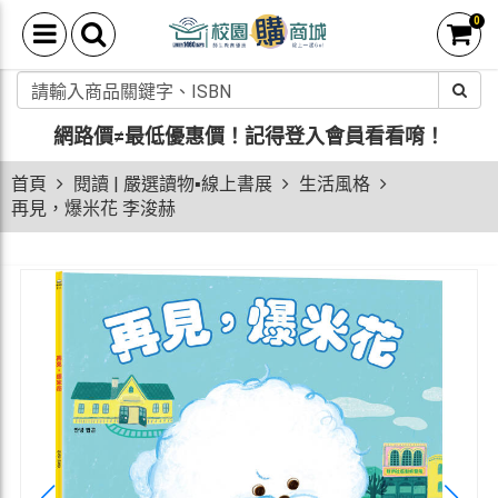
0
網路價≠最低優惠價！
記得登入會員看看唷！
首頁
閱讀 | 嚴選讀物▪線上書展
生活風格
再見，爆米花 李浚赫