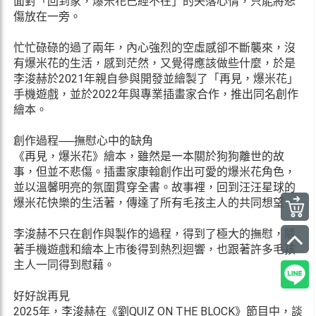
面對「回到家，爆米花已經不在」的失落心情，只能將悲
傷放在一旁。
忙忙碌碌的過了兩年，內心強烈的空虛感卻不斷襲來，沒
有爆米花的生活，感到茫然，又覺得應該做些什麼，於是
李浚赫於2021年親自參與開發並繪製了「再見，爆米花」
手機遊戲，並於2022年與專業插畫家合作，推出同名創作
繪本。
創作過程──撫慰心中的缺角
《再見，爆米花》繪本，雖然是一本關於狗狗離世的故
事，但並不悲傷。插畫家康翰創作出可愛的爆米花角色，
並以溫馨明亮的氛圍貫穿全書。故事裡，回到汪汪星球的
爆米花快樂的生活著，傳達了所有毛孩主人的共同想望。
李浚赫不只在創作與製作的過程，得到了極大的撫慰，隨
著手機遊戲和繪本上市後得到熱烈迴響，也跟著許多毛孩
主人一同得到慰藉。
好好說再見
2025年，李浚赫在《劉QUIZ ON THE BLOCK》節目中，談