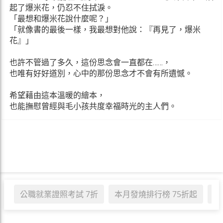
起了爆米花，仍忍不住拭淚。
「最想和爆米花說什麼呢？」
「就像書的最後一樣，我最想對他說：『再見了，爆米
花』」
也許不管過了多久，這份思念會一直都在……，
也唯有好好道別，心中的那份思念才不會有所遺憾。
希望藉由這本溫暖的繪本，
也能撫慰曾經與毛小孩共度幸福時光的主人們。
公職就業證照考試 7折
本月發燒排行榜 75折起
職