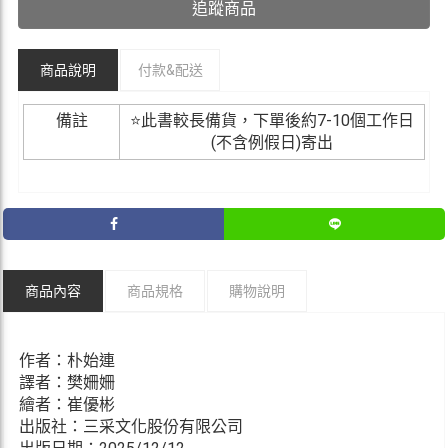
追蹤商品
商品說明
付款&
配送
備註
⭐此書較長備貨，下單後約7-10個工作日
(不含例假日)寄出
商品內容
商品規格
購物說明
作者：朴始連
譯者：樊姍姍
繪者：崔優彬
出版社：三采文化股份有限公司