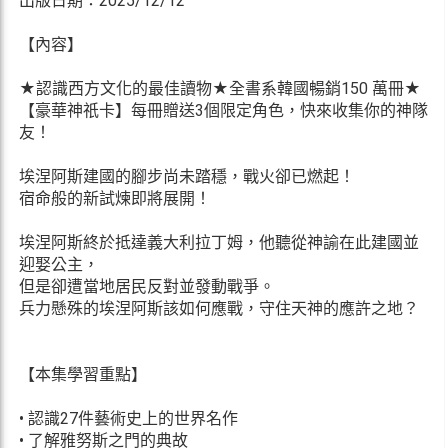
出版日期：2025/12/12
【內容】
★認識西方文化的最佳讀物★全書系韓國暢銷150 萬冊★
【豪華神祇卡】每冊贈送3個限定角色，快來收集你的神隊
友！
埃涅阿斯建國的腳步尚未踏穩，戰火卻已燃起！
宿命般的新試煉即將展開！
埃涅阿斯終於抵達義大利拉丁姆，他聽從神諭在此建國並
迎娶公主，
但是卻遭當地居民反對並發動戰爭。
兵力懸殊的埃涅阿斯該如何應戰，守住天神的應許之地？
【本集學習重點】
• 認識27件藝術史上的世界名作
• 了解雅努斯之門的典故