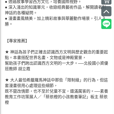
● 透過故事學習西方文化，培養國際視野。
● 深入淺出的知識單元，收錄經典藝術作品，解開讀者對
神話的各種疑問。
● 漫畫畫風精美，加上精彩故事與華麗動作場景，引人入
勝。
【專家推薦】
★ 神話為孩子們正確去認識西方文明與歷史觀念的重要起
點。本書搭配世界名畫、文物或是神殿實景，
幫助孩子們跨出認識西方文明的一大步。──北投國小資優
班教師 胡立霞
★ 大人最怕希臘羅馬神話中那些「限制級」的行為，但這
套漫畫很用心處理這些細節，
既不竄改情節，也不至於兒童不宜，還滿厲害的。──素養
教育工作坊策展人／「蔡依橙的小孩教養筆記」板主 蔡依
橙