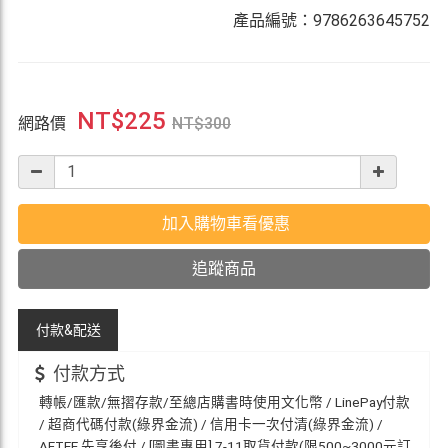
產品編號：9786263645752
NT$
225
網路價
NT$
300
加入購物車看優惠
追蹤商品
付款&
配送
付款方式
轉帳/匯款/無摺存款/至總店購書時使用文化幣 / LinePay付款
/ 超商代碼付款(綠界金流) / 信用卡一次付清(綠界金流) /
AFTEE 先享後付 / [圖書專用] 7-11取貨付款(限500~3000元訂