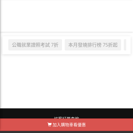
公職就業證照考試 7折
本月發燒排行榜 75折起
職
訪客訂單查詢
加入購物車看優惠