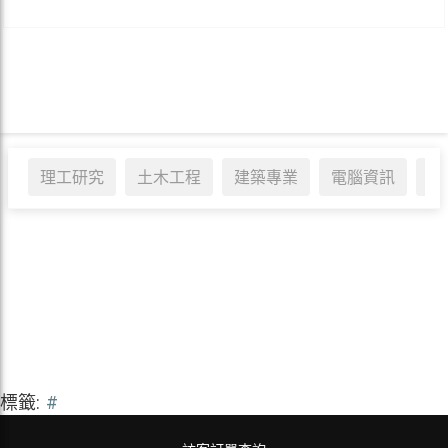
理工研究
土木工程
建築專業
電腦資訊
醫
標籤:
#