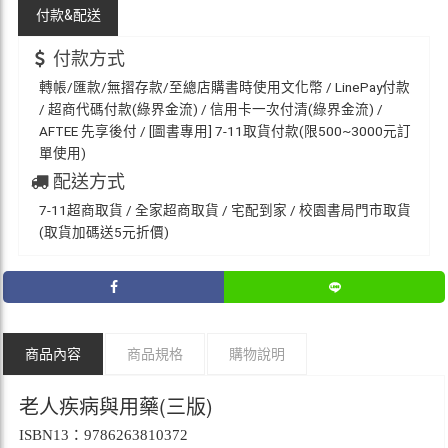
付款&
配送
付款方式
轉帳/匯款/無摺存款/至總店購書時使用文化幣 / LinePay付款
/ 超商代碼付款(綠界金流) / 信用卡一次付清(綠界金流) /
AFTEE 先享後付 / [圖書專用] 7-11取貨付款(限500~3000元訂
單使用)
配送方式
7-11超商取貨 / 全家超商取貨 / 宅配到家 / 校園書局門市取貨
(取貨加碼送5元折價)
商品內容
商品規格
購物說明
老人疾病與用藥(三版)
ISBN13：9786263810372