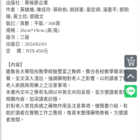
出版社：華格那企業
作者：黃鎮墻; 陳佳玲; 蔡秋帆; 郭詩憲; 張宏祺; 湯惠平; 郭明
陽; 黃士欣; 郭啟文
裝訂／頁數：平裝／368頁
規格：26cm*19cm (高/寬)
版次：三版
出版日：2024/02/01
定 價：NT$ 450元
【內容】
邀集各大專院校教學經驗豐富之教師，整合各校教學需求編
著，全文深入淺出，強調藥物對老人之影響，以利讀者了解
老人疾病與用藥上之注意事項。
本書內文中之專有名詞以中英文共同呈現，並方便讀者查閱
相關內容，加深讀者記憶。
針對老人常見疾病之藥物作用及注意事項，做簡要介紹，有
助於讀者在實務工作之應用，每章末整理藥物表格，方便讀
者查閱。