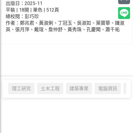
出版日：2025-11
平裝 | 18開 | 單色 | 512頁
總校閱：彭巧珍
作者：鄭兆君、黃淑俐、丁冠玉、吳淑如、葉寶華、鐘淑
英、張月萍、戴瑄、詹仲舒、黃秀珠、孔慶聞、蕭千祐
理工研究
土木工程
建築專業
電腦資訊
醫