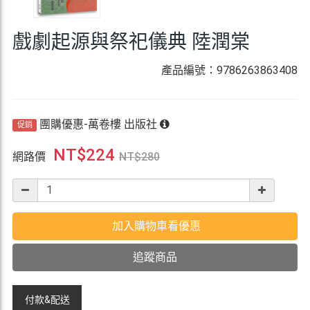
戲劇起源與祭祀儀典 陸潤棠
產品編號：9786263863408
團購優惠-萬卷樓 出版社
促銷
NT$
224
網路價
NT$
280
加入購物車看優惠
追蹤商品
付款&
配送