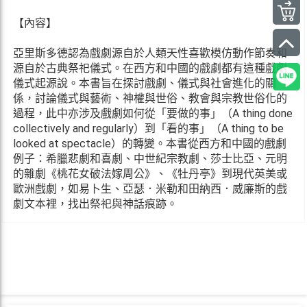
【內容】
亞里斯多德認為戲劇源自於人類天性喜歡模仿動作節奏和
源自於古典祭祀儀式。在西方和中國的戲劇都有這種戲劇
儀式起源說。本書旨在探討戲劇、儀式與社會進化的關
係，討論儀式與藝術、神權與世俗、教會與宗教世俗化的
過程，此中亦涉及戲劇如何從「要做的事」（A thing done
collectively and regularly）到「看的事」（A thing to be
looked at spectacle）的轉變。本書從西方和中國的戲劇
例子：希臘悲劇和喜劇、中世紀宗教劇、莎士比亞、元明
的雜劇《桃花女破法嫁周公》、《牡丹亭》到現代英美或
歐洲戲劇，如易卜生、亞瑟．米勒和田納西．威廉斯的戲
劇文本裡，找出祭祀與神話痕跡。