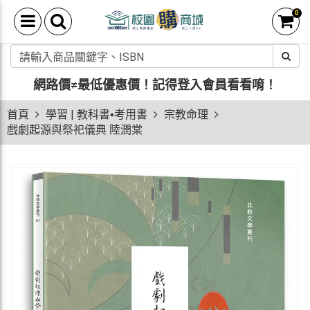
0
網路價≠最低優惠價！
記得登入會員看看唷！
首頁
學習 | 教科書▪考用書
宗教命理
戲劇起源與祭祀儀典 陸潤棠