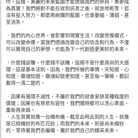
作。這樣，美麗的未來藍圖才能透過我們的參與，美夢成
為真實！我們絕對不能在收到訊息之後，就坐地乾等！若
沒有投入努力，那麼再絢爛的藍圖，也會萎縮、薄弱，甚
至消失。
．我們的內心世界，會影響到現實生活！改變思惟模式，
可以改變命運。當我們透過改變自己的信念和行為，不僅
可以實現自己的夢想，也能為下一代創造更美好的未來。
．什麼錢該賺、什麼錢不該賺，這絕不是什麼高尚的大道
理，這是基本法則。因為，我們所做的事情，天知道、心
知道、靈魂知道，靈魂紀錄更知道，甚至每一筆帳，都記
載得一清二楚的。
．因果有循環不滅性，不屬於我們的就會安排某種程度的
償還；因果也有慈悲包容性，我們隨時都可以洗心革面，
重新再來過。
．人生其實就像一台織布機，截至此時此刻的人生，就像
是已經織好的布匹花紋；而我們的未來，則是尚未織好
的、等待著我們去編織、屬於我們自己的精采未來。