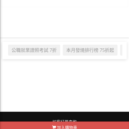
公職就業證照考試 7折
本月發燒排行榜 75折起
職
訪客訂單查詢
加入購物車