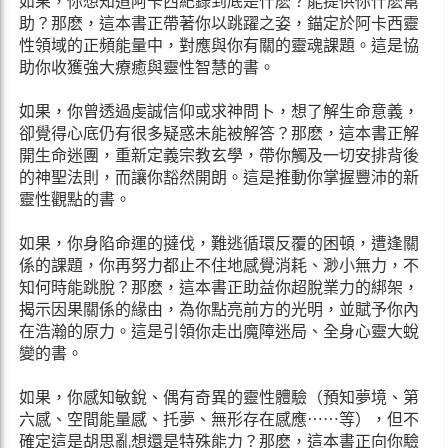
如果，你想知道阿卡西紀錄到底是什麽？能提供你什麽幫
助？那麽，這本書正帶著你以跳躍之姿，錨定於阿卡西靈
性領域的正頻能量中，對應與你有關的靈魂課題。這是協
助你收獲強大療癒與靈性智慧的書。
如果，你曾透過虔誠信仰或求神問卜，想了解生命意義，
卻覺得心底仍有很多疑惑未能被解答？那麽，這本書正解
開生命迷團，重新定義宗教玄學，帶你觸及一切安排背後
的神聖法則，而讓你豁然開朗。這是推動你掌握豐沛的新
靈性觀點的書。
如果，你身陷命運的撻伐，難逃循環反覆的困頓，遭逢關
係的課題，你再努力都止不住地感覺消耗、渺小無力，不
知何時能跳脫？那麽，這本書正助益你超脫業力的綁架，
揭示因果關係的緣由，為你點亮前方的光明，並賦予你內
在浩瀚的原力。這是引領你走出魔障迷局、全身心靈大蛻
變的書。
如果，你感知敏銳、偶有奇異的靈性體驗（預知夢境、第
六感、空間能量感、托夢、無形存在感應⋯⋯等），但不
確定這是胡思亂想還是特殊能力？那麽，這本書正向你驗