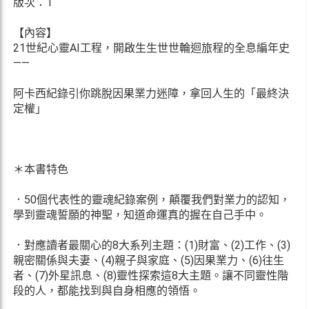
版次：1
【內容】
21世紀心靈AI工程，開啟生生世世輪迴旅程的全息編年史
——
阿卡西紀錄引你跳脫因果業力迷障，拿回人生的「最終決
定權」
＊本書特色
．50個代表性的靈魂紀錄案例，顛覆我們對業力的認知，
學到靈魂誓願的神聖，知道命運真的握在自己手中。
．對應讀者最關心的8大系列主題：(1)財富、(2)工作、(3)
親密關係與夫妻、(4)親子與家庭、(5)因果業力、(6)往生
者、(7)外星訊息、(8)靈性探索這8大主題。讓不同靈性階
段的人，都能找到與自身相應的領悟。