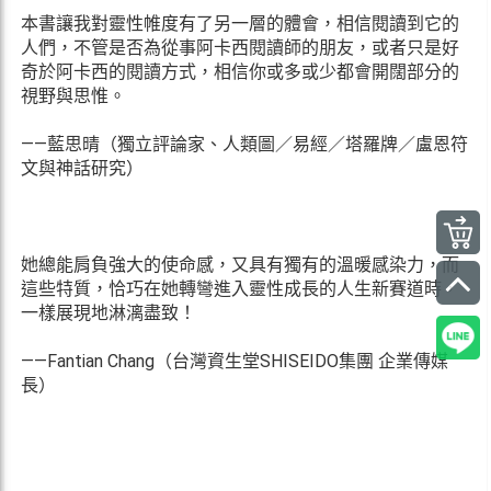
本書讓我對靈性帷度有了另一層的體會，相信閱讀到它的
人們，不管是否為從事阿卡西閱讀師的朋友，或者只是好
奇於阿卡西的閱讀方式，相信你或多或少都會開闊部分的
視野與思惟。
——藍思晴（獨立評論家、人類圖／易經／塔羅牌／盧恩符
文與神話研究）
她總能肩負強大的使命感，又具有獨有的溫暖感染力，而
這些特質，恰巧在她轉彎進入靈性成長的人生新賽道時，
一樣展現地淋漓盡致！
——Fantian Chang（台灣資生堂SHISEIDO集團 企業傳媒
長）