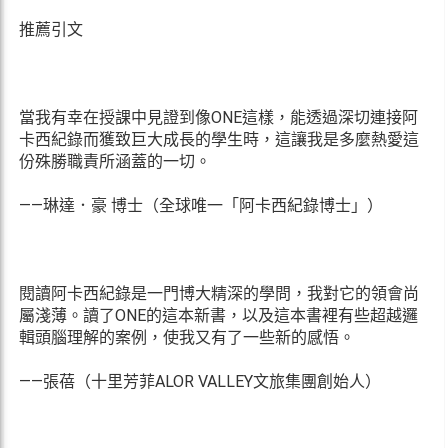
推薦引文
當我有幸在授課中見證到像ONE這樣，能透過深切連接阿
卡西紀錄而獲致巨大成長的學生時，這讓我是多麼熱愛這
份殊勝職責所涵蓋的一切。
——琳達．豪 博士（全球唯一「阿卡西紀錄博士」）
閱讀阿卡西紀錄是一門博大精深的學問，我對它的領會尚
屬淺薄。讀了ONE的這本新書，以及這本書裡有些超越邏
輯頭腦理解的案例，使我又有了一些新的感悟。
——張蓓（十里芳菲ALOR VALLEY文旅集團創始人）