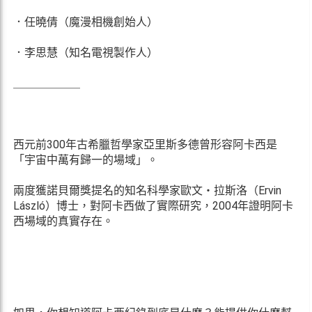
．任曉倩（魔漫相機創始人）
．李思慧（知名電視製作人）
＿＿＿＿＿＿
西元前300年古希臘哲學家亞里斯多德曾形容阿卡西是
「宇宙中萬有歸一的場域」。
兩度獲諾貝爾獎提名的知名科學家歐文・拉斯洛（Ervin
László）博士，對阿卡西做了實際研究，2004年證明阿卡
西場域的真實存在。