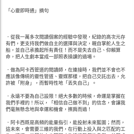
「心靈即時通」摘句
．從我一萬多次閱讀個案的經驗中發現，紀錄的高次元存
有們，更支持我們做自主的選擇與決定，親自掌舵人生之
船，並自己承擔起所有責任！而不是失去自己、仰賴算
命，把人生劇本當成一部照表操課的過場。
．做為阿卡西管道的閱讀師，在連接時，我們並不會也不
應該像傳統的靈性管道、靈媒那樣，把自己交託出去，允
許被「附身」，而暫時性地「丟失自己」。
．永遠不要為自己設限！絕大多數的時候，命運是掌握在
我們手裡的！所以，「相信自己做不到」的信念，會讓我
們毫無懸念地與幸運和機會，擦肩而過！
．阿卡西既是高頻的能量指引，能投射未來藍圖；然而，
這未來，會需要三維的我們，在行動上投入與之匹配的工