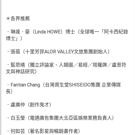
＊各界推薦
．琳達．豪（Linda HOWE）博士（全球唯一「阿卡西紀錄
博士」）
．張蓓（十里芳菲ALOR VALLEY文旅集團創始人）
．藍思晴（獨立評論家、人類圖／易經／塔羅牌／盧恩符
文與神話研究）
．Fantian Chang（台灣資生堂SHISEIDO集團 企業傳媒
長）
．盧廣仲（創作鬼才）
．白玉瑩（電通廣告集團大北亞區娛樂業務負責人）
．何如芸（著名影星與暢銷書作者）