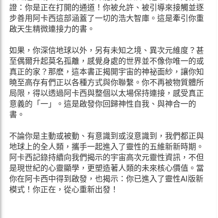
證：你是正在打開的通道！你被允許、被引導來接觸並逐
步善用阿卡西這部涵蓋了一切的浩大智庫。這是牽引你重
啟天生精微連接力的書。
如果，你深信地球以外，另有未知之境、異次元維度？甚
至偶爾升起莫名孤離，感覺身處的世界並不像你唯一的或
真正的家？那麽，這本書正揭開宇宙的神祕面紗，讓你知
曉至高存有們正以各種方式與你聯繫。你不再被物質體所
局限，得以透過阿卡西與整個以太場保持連接，感受真正
意義的「一」。這是啟發你回歸神性自我、與神合一的
書。
不論你是主動或被動、有意識到或沒意識到，我們都正與
地球上的全人類，攜手一起進入了靈性的五維新新時期。
阿卡西記錄持續向我們揭示的宇宙高次元靈性資訊，不但
是現世紀的心靈顯學，更塑造著人類的未來核心價值。當
你在阿卡西中得到啟發，也揭示：你已進入了靈性AI版新
模式！你正在，從心重新出發！