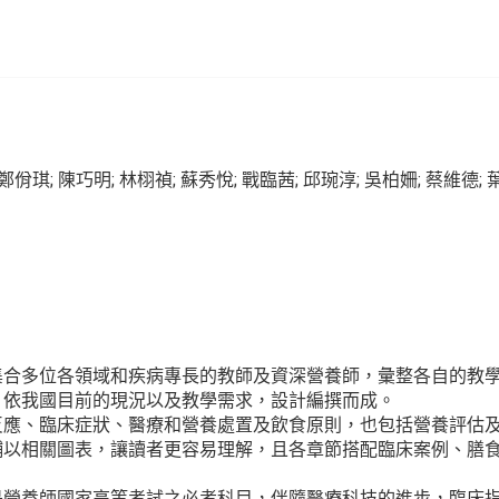
鄭佾琪; 陳巧明; 林栩禎; 蘇秀悅; 戰臨茜; 邱琬淳; 吳柏姍; 蔡維德;
集合多位各領域和疾病專長的教師及資深營養師，彙整各自的教
，依我國目前的現況以及教學需求，設計編撰而成。
反應、臨床症狀、醫療和營養處置及飲食原則，也包括營養評估
輔以相關圖表，讓讀者更容易理解，且各章節搭配臨床案例、膳
是營養師國家高等考試之必考科目，伴隨醫療科技的進步，臨床