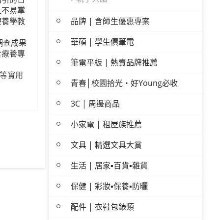
且不易掌
品牌 | 含師生優惠專案
療養學教
華碩 | 學生價筆電
調查成果
食療養專
筆電平板 | 熱賣品牌推薦
物等實用
青春│校園拾光・好Young必收
3C | 周邊商品
小家電 | 租屋族推薦
文具 | 精選文具大賞
生活 | 居家▪百貨▪雜貨
保健 | 彩妝▪保養▪防曬
配件 | 衣鞋包錶類