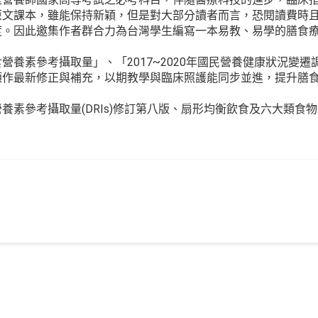
原文課本，雖能保持新穎，但是對大部分讀者而言，恐閱讀費時
度。因此邀集作者群合力為台灣學生編寫一本易教、易學的膳食
養素參考攝取量」、「2017~2020年國民營養健康狀況變遷
顧作最新修正與補充，以期教學與臨床照護能同步並進，提升膳
素參考攝取量(DRIs)修訂第八版、扇形均衡飲食及六大類食