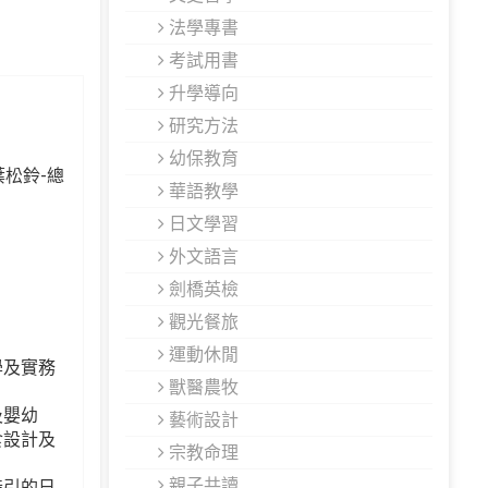
法學專書
考試用書
升學導向
研究方法
幼保教育
 葉松鈴-總
華語教學
日文學習
外文語言
劍橋英檢
觀光餐旅
運動休閒
學及實務
獸醫農牧
及嬰幼
藝術設計
食設計及
宗教命理
親子共讀
指引的日