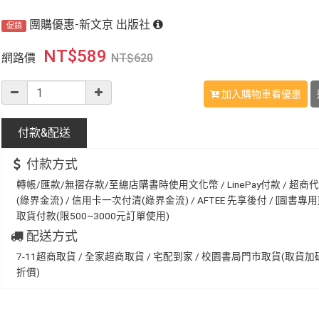
團購優惠-新文京 出版社
促銷
NT$
589
網路價
NT$
620
加入購物車看優惠
付款&
配送
付款方式
轉帳/匯款/無摺存款/至總店購書時使用文化幣 / LinePay付款 / 超商
(綠界金流) / 信用卡一次付清(綠界金流) / AFTEE 先享後付 / [圖書專用] 
取貨付款(限500~3000元訂單使用)
配送方式
7-11超商取貨 / 全家超商取貨 / 宅配到家 / 校園書局門市取貨(取貨
折價)