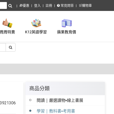
🎁優惠
登入
註冊
常見問答
🛒購物車
周周特賣
K12英語學習
蘋果教育價
商品分類
閱讀 | 嚴選讀物▪線上書展
921306
學習 | 教科書▪考用書