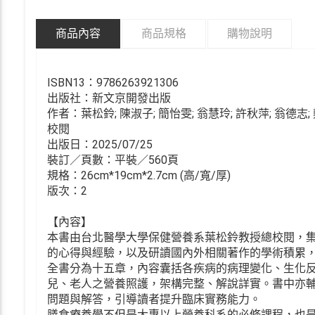
商品內容
商品規格
購物說明
ISBN13：9786263921306
出版社：新文京開發出版
作者：葉松鈴; 陳淑子; 簡怡雯; 翁慧玲; 許秋萍; 翁德志; 
校閱
出版日：2025/07/25
裝訂／頁數：平裝／560頁
規格：26cm*19cm*2.7cm (高/寬/厚)
版次：2
【內容】
本書由台北醫學大學保健營養系葉松鈴教授總校閱，
的心得與經驗，以及研讀國內外相關著作的學術積累
全書分為十五章，內容囊括各疾病的病理變化、生化
兒、老人之營養照護，架構完整、解說詳實。書中亦
問題與解答，引導讀者提升臨床實務能力。
膳食療養學不但是大專以上營養科系的必修課程，也