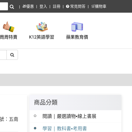
🎁優惠
登入
註冊
常見問答
🛒購物車
周周特賣
K12英語學習
蘋果教育價
商品分類
閱讀 | 嚴選讀物▪線上書展
號：五南
學習 | 教科書▪考用書