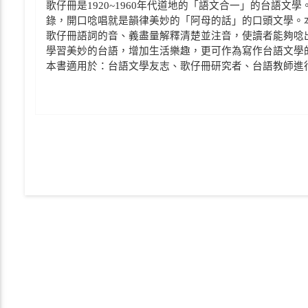
歌仔冊是1920~1960年代道地的「語文合一」的台語
錄，開口唸唱就是韻律美妙的「阿母的話」的口頭文學。
歌仔冊語詞的音、義盡量解釋清楚並注音，使讀者能夠唸
學習美妙的台語，增加生活樂趣，更可作為寫作台語文學
本書適用於：台語文學友志、歌仔冊研究者、台語教師進