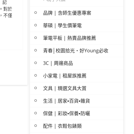
）記
。對於
品牌 | 含師生優惠專案
，不僅
華碩 | 學生價筆電
筆電平板 | 熱賣品牌推薦
青春│校園拾光・好Young必收
3C | 周邊商品
小家電 | 租屋族推薦
文具 | 精選文具大賞
生活 | 居家▪百貨▪雜貨
保健 | 彩妝▪保養▪防曬
配件 | 衣鞋包錶類