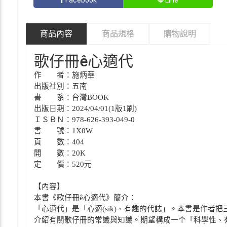
商品內容
商品規格
購物說明
歌仔冊ê心適代
作 者：施炳華
出版社別：五南
書 系：台灣BOOK
出版日期：2024/04/01(1版1刷)
ＩＳＢＮ：978-626-393-049-0
書 號：1X0W
頁 數：404
開 數：20K
定 價：520元
【內容】
本書《歌仔冊ê心適代》簡介：
「心適代」是「心適(sik)、有趣的代誌」。本書是作
介紹有關歌仔冊的常識與知識。期望構成一个「科學性、