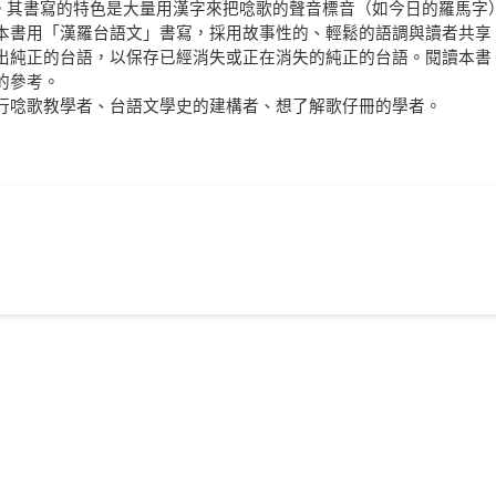
文學。其書寫的特色是大量用漢字來把唸歌的聲音標音（如今日的羅馬字
本書用「漢羅台語文」書寫，採用故事性的、輕鬆的語調與讀者共享
出純正的台語，以保存已經消失或正在消失的純正的台語。閱讀本書
的參考。
行唸歌教學者、台語文學史的建構者、想了解歌仔冊的學者。