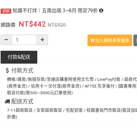
知識不打烊｜五南出版 3~8月 限定79折
促銷
NT$
442
網路價
NT$
520
加入購物車看優惠
付款&
配送
付款方式
轉帳/匯款/無摺存款/至總店購書時使用文化幣 / LinePay付款 / 超商
(綠界金流) / 信用卡一次付清(綠界金流) / AFTEE 先享後付 / [圖書專用] 
取貨付款(限500~3000元訂單使用)
配送方式
7-11超商取貨 / 全家超商取貨 / 宅配到家 / 校園書局門市取貨(取貨
折價)