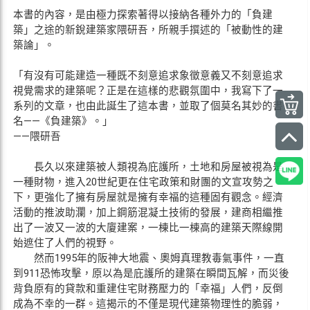
本書的內容，是由極力探索著得以接納各種外力的「負建
築」之途的新銳建築家隈研吾，所親手撰述的「被動性的建
築論」。
「有沒有可能建造一種既不刻意追求象徵意義又不刻意追求
視覺需求的建築呢？正是在這樣的悲觀氛圍中，我寫下了一
系列的文章，也由此誕生了這本書，並取了個莫名其妙的書
名——《負建築》。」
——隈研吾
長久以來建築被人類視為庇護所，土地和房屋被視為是
一種財物，進入20世紀更在住宅政策和財團的文宣攻勢之
下，更強化了擁有房屋就是擁有幸福的這種固有觀念。經濟
活動的推波助瀾，加上鋼筋混凝土技術的發展，建商相繼推
出了一波又一波的大廈建案，一棟比一棟高的建築天際線開
始遮住了人們的視野。
然而1995年的阪神大地震、奧姆真理教毒氣事件，一直
到911恐怖攻擊，原以為是庇護所的建築在瞬間瓦解，而災後
背負原有的貸款和重建住宅財務壓力的「幸福」人們，反倒
成為不幸的一群。這揭示的不僅是現代建築物理性的脆弱，