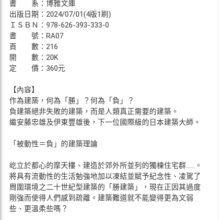
書 系：博雅文庫
出版日期：2024/07/01(4版1刷)
ＩＳＢＮ：978-626-393-333-0
書 號：RA07
頁 數：216
開 數：20K
定 價：360元
【內容】
作為建築，何為「勝」？何為「負」？
負建築絕非失敗的建築，而是人類真正需要的建築。
繼安藤忠雄及伊東豐雄後，下一位國際級的日本建築大師。
「被動性＝負」的建築理論
屹立於都心的摩天樓、建造於郊外所並列的獨棟住宅群……。
將具有流動性的生活勉強地加以凍結並賦予紀念性、凌駕了
周圍環境之二十世紀型建築的「勝建築」，現在正因其過度
剛強而使得人們感到疏離。建築難道就不能變得更為文弱
些、更溫柔些嗎？