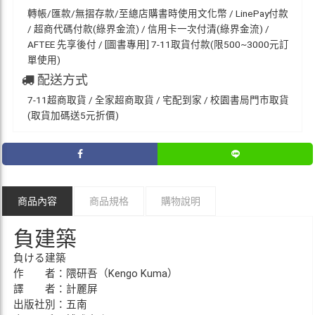
轉帳/匯款/無摺存款/至總店購書時使用文化幣 / LinePay付款
/ 超商代碼付款(綠界金流) / 信用卡一次付清(綠界金流) /
AFTEE 先享後付 / [圖書專用] 7-11取貨付款(限500~3000元訂
單使用)
配送方式
7-11超商取貨 / 全家超商取貨 / 宅配到家 / 校園書局門市取貨
(取貨加碼送5元折價)
商品內容
商品規格
購物說明
負建築
負ける建築
作 者：隈研吾（Kengo Kuma）
譯 者：計麗屏
出版社別：五南