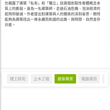
也揭露了建築「私有」和「獨立」這兩個割裂性客體概念本
質上的脆弱。身為一名建築師，走過石油危機、泡沫經濟的
起飛到破滅，作者提出對建築與人的關係的深刻省思，期待
能夠為建築找出一條永續而和諧的出路，與時間、自然並存
共進。
理工研究
土木工程
建築專業
電腦資訊
醫