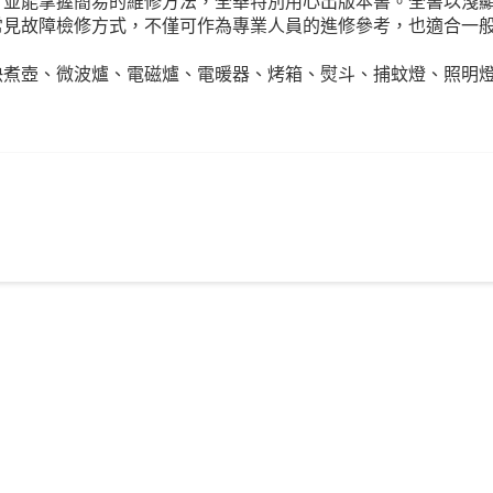
，並能掌握簡易的維修方法，全華特別用心出版本書。全書以淺
常見故障檢修方式，不僅可作為專業人員的進修參考，也適合一
快煮壺、微波爐、電磁爐、電暖器、烤箱、熨斗、捕蚊燈、照明