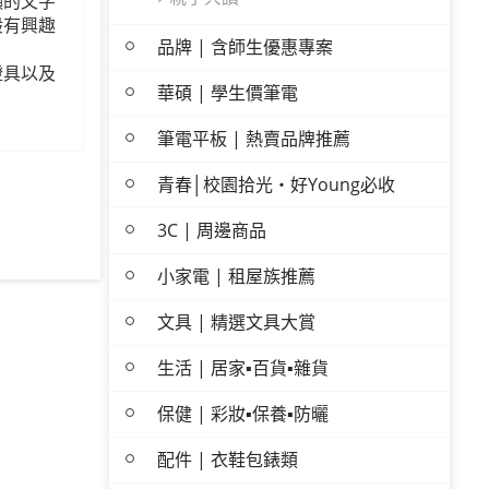
顯的文字
般有興趣
品牌 | 含師生優惠專案
燈具以及
華碩 | 學生價筆電
筆電平板 | 熱賣品牌推薦
青春│校園拾光・好Young必收
3C | 周邊商品
小家電 | 租屋族推薦
文具 | 精選文具大賞
生活 | 居家▪百貨▪雜貨
保健 | 彩妝▪保養▪防曬
配件 | 衣鞋包錶類