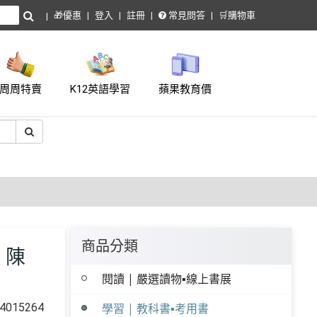
🎁優惠
登入
註冊
常見問答
🛒購物車
周周特賣
K12英語學習
蘋果教育價
商品分類
、陳
閱讀 | 嚴選讀物▪線上書展
015264
學習 | 教科書▪考用書