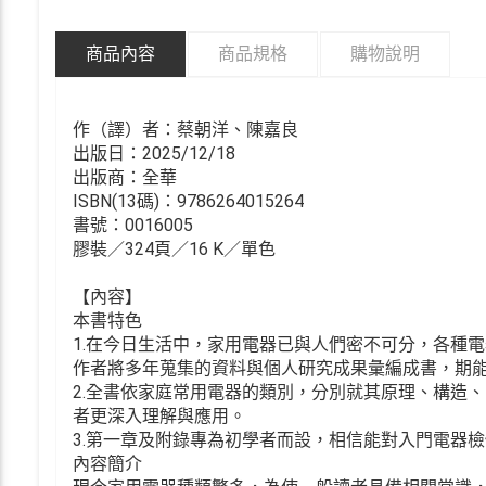
商品內容
商品規格
購物說明
作（譯）者：蔡朝洋、陳嘉良
出版日：2025/12/18
出版商：全華
ISBN(13碼)：9786264015264
書號：0016005
膠裝／324頁／16 K／單色
【內容】
本書特色
1.在今日生活中，家用電器已與人們密不可分，各種
作者將多年蒐集的資料與個人研究成果彙編成書，期
2.全書依家庭常用電器的類別，分別就其原理、構造
者更深入理解與應用。
3.第一章及附錄專為初學者而設，相信能對入門電器
內容簡介