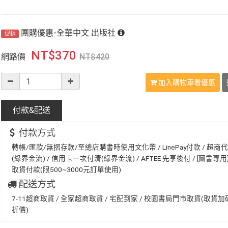
團購優惠-全華中文 出版社
促銷
NT$
370
網路價
NT$
420
加入購物車看優惠
付款&
配送
付款方式
轉帳/匯款/無摺存款/至總店購書時使用文化幣 / LinePay付款 / 超商
(綠界金流) / 信用卡一次付清(綠界金流) / AFTEE 先享後付 / [圖書專用] 
取貨付款(限500~3000元訂單使用)
配送方式
7-11超商取貨 / 全家超商取貨 / 宅配到家 / 校園書局門市取貨(取貨
折價)