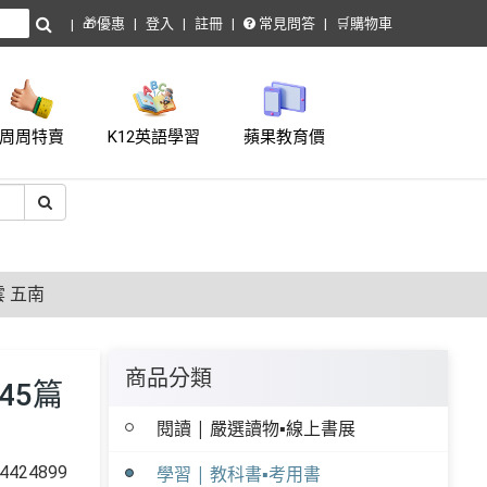
🎁優惠
登入
註冊
常見問答
🛒購物車
周周特賣
K12英語學習
蘋果教育價
雲 五南
商品分類
45篇
閱讀 | 嚴選讀物▪線上書展
424899
學習 | 教科書▪考用書