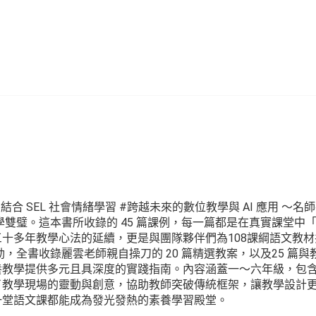
#結合 SEL 社會情緒學習 #跨越未來的數位教學與 AI 應用 ～名
雙璧。這本書所收錄的 45 篇課例，每一篇都是在真實課堂中
十多年教學心法的延續，更是與團隊夥伴們為108課綱語文教材
，全書收錄麗雲老師親自操刀的 20 篇精選教案，以及25 篇與
養教學提供多元且具深度的實踐指南。內容涵蓋一～六年級，包
了教學現場的靈動與創意，協助教師突破傳統框架，讓教學設計
一堂語文課都能成為發光發熱的素養學習殿堂。