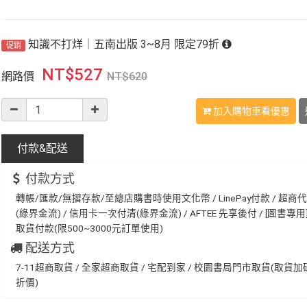
知識不打烊｜五南出版 3~8月 限定79折
促銷
NT$
527
網路價
NT$
620
加入購物車看優惠
付款&
配送
付款方式
轉帳/匯款/無摺存款/至總店購書時使用文化幣 / LinePay付款 / 超商
(綠界金流) / 信用卡一次付清(綠界金流) / AFTEE 先享後付 / [圖書專用] 
取貨付款(限500~3000元訂單使用)
配送方式
7-11超商取貨 / 全家超商取貨 / 宅配到家 / 校園書局門市取貨(取貨
折價)