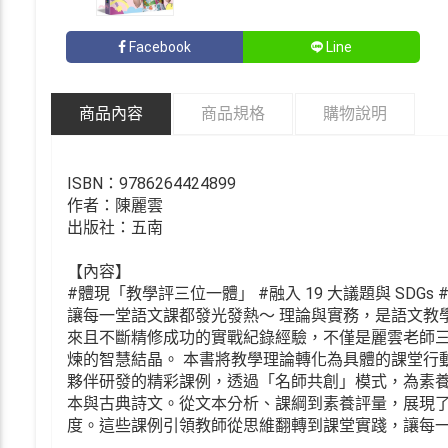
Facebook
Line
商品內容
商品規格
購物說明
ISBN：9786264424899
作者：陳麗雲
出版社：五南
【內容】
#體現「教學評三位一體」 #融入 19 大議題與 SDGs 
讓每一堂語文課都發光發熱～ 理論與實務，是語文教學
來且不斷精修成功的實戰紀錄經驗，不僅是麗雲老師三
煉的智慧結晶。 本書將教學理論轉化為具體的課堂行動
夥伴研發的精彩課例，透過「名師共創」模式，為素
本與古典詩文。從文本分析、課綱到素養評量，展現
度。這些課例引領教師從思維翻轉到課堂實踐，讓每