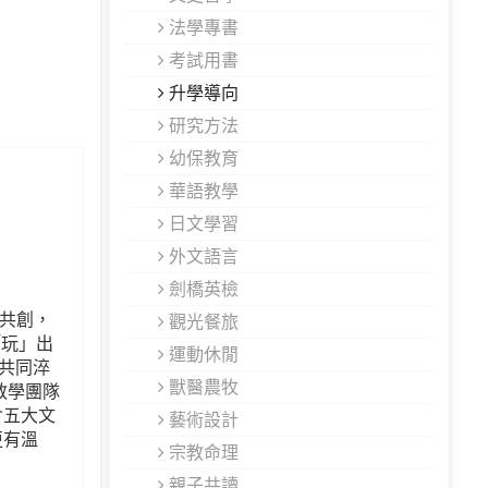
法學專書
考試用書
升學導向
研究方法
幼保教育
華語教學
日文學習
外文語言
劍橋英檢
師共創，
觀光餐旅
「玩」出
運動休閒
共同淬
獸醫農牧
教學團隊
含五大文
藝術設計
更有溫
宗教命理
親子共讀