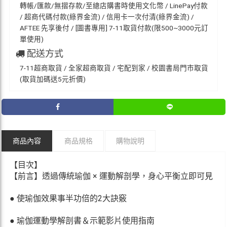
轉帳/匯款/無摺存款/至總店購書時使用文化幣 / LinePay付款
/ 超商代碼付款(綠界金流) / 信用卡一次付清(綠界金流) /
AFTEE 先享後付 / [圖書專用] 7-11取貨付款(限500~3000元訂
單使用)
配送方式
7-11超商取貨 / 全家超商取貨 / 宅配到家 / 校園書局門市取貨
(取貨加碼送5元折價)
商品內容
商品規格
購物說明
【目次】
【前言】透過傳統瑜伽 × 運動解剖學，身心平衡立即可見
● 使瑜伽效果事半功倍的2大訣竅
● 瑜伽運動學解剖書＆示範影片使用指南