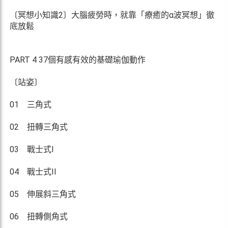
〔冥想小知識2〕大腦疲勞時，就靠「療癒的α波冥想」徹
底放鬆
PART 4 37個有感有效的基礎瑜伽動作
〔站姿〕
01 三角式
02 扭轉三角式
03 戰士式I
04 戰士式II
05 伸展斜三角式
06 扭轉側角式