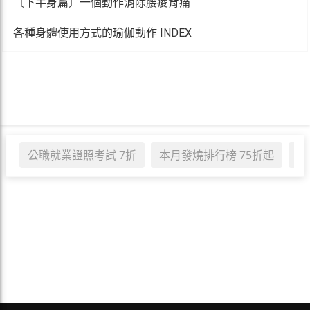
〔下半身篇〕一個動作消除腰痠背痛
各種身體使用方式的瑜伽動作 INDEX
公職就業證照考試 7折
本月發燒排行榜 75折起
職