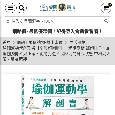
0
網路價≠最低優惠價！
記得登入會員看看唷！
首頁
閱讀 | 嚴選讀物▪線上書展
生活風格
瑜伽運動學解剖書【全彩超圖解】：精準剖析關鍵肌群，讓
瑜伽姿勢不只正確，更能打造不畏壓力的身心狀態 中村尚人
著 / 蔡麗蓉譯