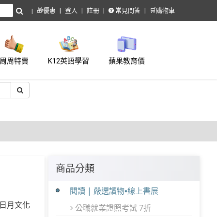
🎁優惠
登入
註冊
常見問答
🛒購物車
周周特賣
K12英語學習
蘋果教育價
商品分類
閱讀 | 嚴選讀物▪線上書展
日月文化
公職就業證照考試 7折