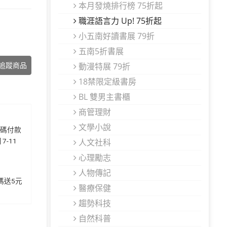
本月發燒排行榜 75折起
職涯語言力 Up! 75折起
小五南好讀書展 79折
五南5折書展
動漫特展 79折
追蹤商品
18禁限定級書房
BL 雙男主書櫃
商管理財
文學小說
代碼付款
7-11
人文社科
心理勵志
人物傳記
加碼送5元
醫療保健
趨勢科技
自然科普