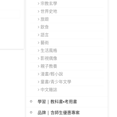
宗教玄學
世界史地
旅遊
飲食
語言
藝術
生活風格
影視偶像
親子教養
漫畫/輕小說
童書/青少年文學
中文雜誌
學習 | 教科書▪考用書
品牌 | 含師生優惠專案