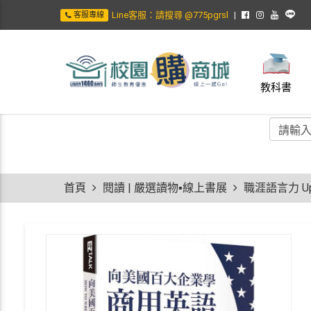
Line客服：請搜尋 @775pgrsl
客服專線
教科書
首頁
閱讀 | 嚴選讀物▪線上書展
職涯語言力 Up