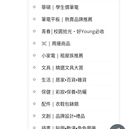
華碩 | 學生價筆電
筆電平板 | 熱賣品牌推薦
青春│校園拾光・好Young必收
3C | 周邊商品
小家電 | 租屋族推薦
文具 | 精選文具大賞
生活 | 居家▪百貨▪雜貨
保健 | 彩妝▪保養▪防曬
配件 | 衣鞋包錶類
文創 | 品牌設計▪禮品
插畫 | 貼圖▪動漫▪角色周邊