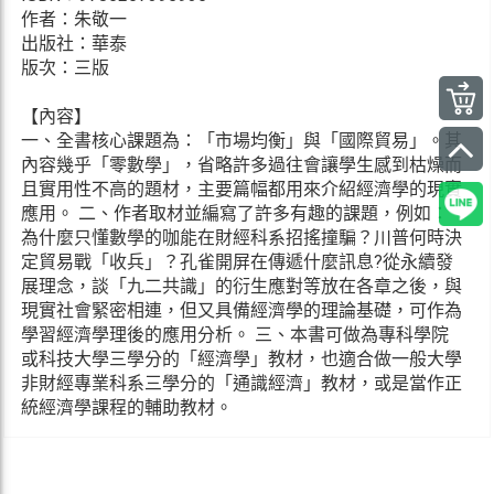
作者：朱敬一
出版社：華泰
版次：三版
【內容】
一、全書核心課題為：「市場均衡」與「國際貿易」。其
內容幾乎「零數學」，省略許多過往會讓學生感到枯燥而
且實用性不高的題材，主要篇幅都用來介紹經濟學的現實
應用。 二、作者取材並編寫了許多有趣的課題，例如：
為什麼只懂數學的咖能在財經科系招搖撞騙？川普何時決
定貿易戰「收兵」？孔雀開屏在傳遞什麼訊息?從永續發
展理念，談「九二共識」的衍生應對等放在各章之後，與
現實社會緊密相連，但又具備經濟學的理論基礎，可作為
學習經濟學理後的應用分析。 三、本書可做為專科學院
或科技大學三學分的「經濟學」教材，也適合做一般大學
非財經專業科系三學分的「通識經濟」教材，或是當作正
統經濟學課程的輔助教材。