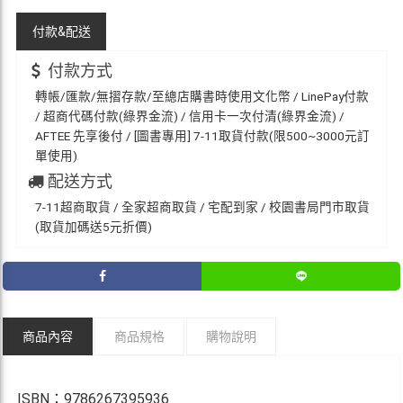
付款&
配送
付款方式
轉帳/匯款/無摺存款/至總店購書時使用文化幣 / LinePay付款
/ 超商代碼付款(綠界金流) / 信用卡一次付清(綠界金流) /
AFTEE 先享後付 / [圖書專用] 7-11取貨付款(限500~3000元訂
單使用)
配送方式
7-11超商取貨 / 全家超商取貨 / 宅配到家 / 校園書局門市取貨
(取貨加碼送5元折價)
商品內容
商品規格
購物說明
ISBN：9786267395936