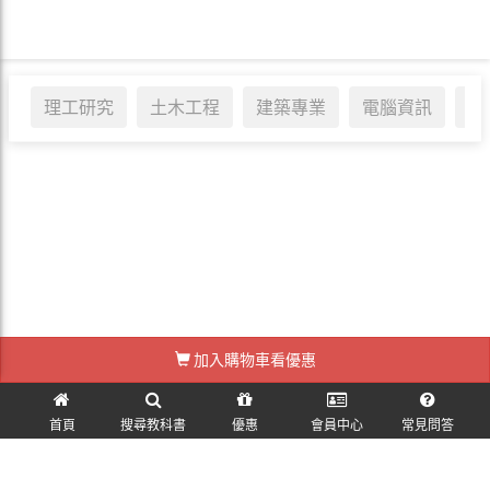
理工研究
土木工程
建築專業
電腦資訊
醫
標籤:
#
加入購物車看優惠
訪客訂單查詢
首頁
搜尋教科書
優惠
會員中心
常見問答
麗文校園購~教科書一本免運！ © 2026 All Rights Reserved