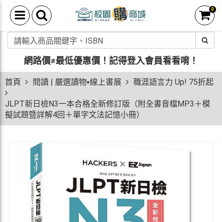
0
網路價≠最低優惠價！
記得登入會員看看唷！
首頁
閱讀 | 嚴選讀物▪線上書展
職涯語言力 Up! 75折起
JLPT新日檢N3一本合格全新修訂版（附全書音檔MP3＋模
擬試題暨詳解4回＋單字文法記憶小冊）