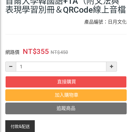
首爾大學韓國語+1A（附文法與
表現學習別冊＆QRCode線上音檔
產品編號：日月文化
NT$
355
網路價
NT$
450
直接購買
加入購物車
追蹤商品
付款&
配送