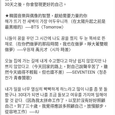
30天之後，你會發現更好的自己。
★韓國音樂與偶像的智慧，獻給需要力量的你
해가 뜨기 전 새벽이 가장 어두우니까.（在太陽升起之前是
最黑暗的）──BTS〈Tomorrow〉
니들이 꿈을 꾸던 그 시간에 나도 꿈을 꿨지. 두 눈 똑바로 뜬
채로.（在你們做夢的那段時間，我也在做夢，睜大著雙眼
做夢）──우원재 禹元才〈시차 時差〉
오늘 집에 가는 길에 내게 수고했다고 마냥 쉽지 않았지만 나
쁘지 않았다고.（今天回家的路上，對自己說聲辛苦了，雖
然今天過得不輕鬆，但也還不差）──SEVENTEEN〈청춘
찬가 青春贊歌〉
내가 일을 너무 열심히 빡빡하게 하느라고 많이 나를 좀 못 돌
봤구나. 30대가 되면 나를 조금 돌보고 여유를 가지며 일해야
할 것 같다.（因為我太拼命工作了，以至於沒有好好照顧
自己。到了三十歲，我覺得應該多照顧自己，放慢腳步，
從容地工作）──IU