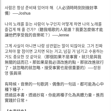
사람은 항상 준비돼 있어야 해.（人必須時時刻刻做好準
備）──Joshua
나의 노래를 듣는 사람이 누구인지 어떻게 하면 나의 노래를
즐겁게 해 줄 건가?（聽我唱歌的人是誰？我要怎麼做才能
讓他們享受我的音樂呢？）──Jennie
그게 사실이 아니면 나랑 상관없는 말이 되잖아요. 그거 진짜
고쳐야 할 점이면 고치면 되는 거고, 넘길 거 넘기고 수용하는
거도 중요한 것 같아요.（那個如果不是事實，就只是與我
無關的話而已。那如果是我必須改進的點，那就改進就行
了，該忽略的就忽略，接受事實也是很重要的）──장원
영 張員瑛
有時候，音樂的一句歌詞、偶像的一句話，都可能為心中
種下種子，
透過這本書，透過抄寫，你能將種子化為具體力量，進而
實踐於日常。