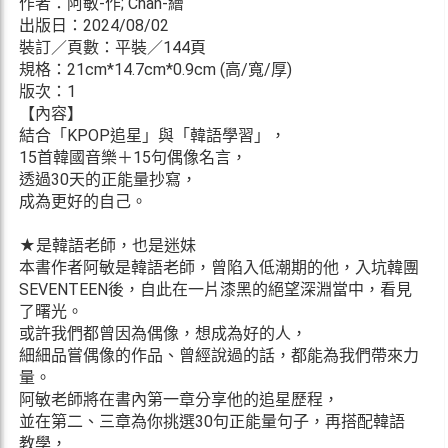
作者：阿敏-作; Chan-繪
出版日：2024/08/02
裝訂／頁數：平裝／144頁
規格：21cm*14.7cm*0.9cm (高/寬/厚)
版次：1
【內容】
結合「KPOP追星」與「韓語學習」，
15首韓國音樂＋15句偶像名言，
透過30天的正能量抄寫，
成為更好的自己。
★是韓語老師，也是迷妹
本書作者阿敏是韓語老師，曾陷入低潮期的他，入坑韓團
SEVENTEEN後，自此在一片漆黑的絕望深淵當中，看見
了曙光。
或許我們都曾因為偶像，想成為好的人，
細細品嘗偶像的作品、曾經說過的話，都能為我們帶來力
量。
阿敏老師將在書內第一章分享他的追星歷程，
並在第二、三章為你挑選30句正能量句子，再搭配韓語
教學，