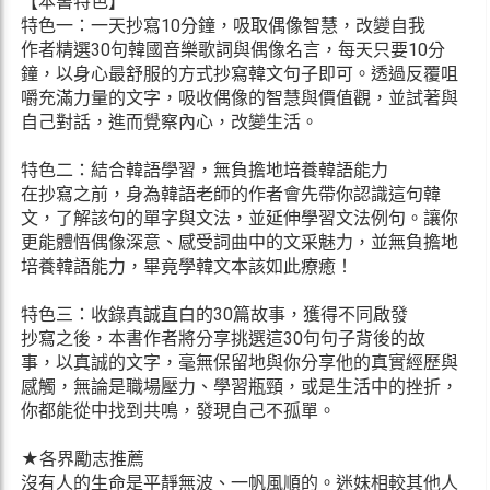
【本書特色】
特色一：一天抄寫10分鐘，吸取偶像智慧，改變自我
作者精選30句韓國音樂歌詞與偶像名言，每天只要10分
鐘，以身心最舒服的方式抄寫韓文句子即可。透過反覆咀
嚼充滿力量的文字，吸收偶像的智慧與價值觀，並試著與
自己對話，進而覺察內心，改變生活。
特色二：結合韓語學習，無負擔地培養韓語能力
在抄寫之前，身為韓語老師的作者會先帶你認識這句韓
文，了解該句的單字與文法，並延伸學習文法例句。讓你
更能體悟偶像深意、感受詞曲中的文采魅力，並無負擔地
培養韓語能力，畢竟學韓文本該如此療癒！
特色三：收錄真誠直白的30篇故事，獲得不同啟發
抄寫之後，本書作者將分享挑選這30句句子背後的故
事，以真誠的文字，毫無保留地與你分享他的真實經歷與
感觸，無論是職場壓力、學習瓶頸，或是生活中的挫折，
你都能從中找到共鳴，發現自己不孤單。
★各界勵志推薦
沒有人的生命是平靜無波、一帆風順的。迷妹相較其他人