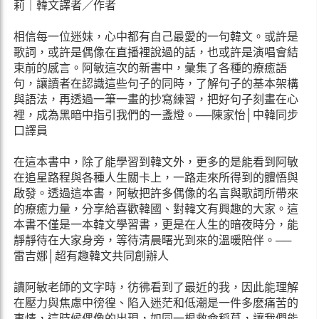
莉｜韓文譯者／作者
相信每一位迷妹，心中都有自己最愛的一句韓文。或許是
歌詞，或許是偶像在直播裡說過的話，也或許是演唱會結
束前的感言。阿敏這次的新書中，彙集了各種的療癒語
句，讓讀者在認識這些句子的同時，了解句子的基本架構
與語法，再透過一筆一畫的抄寫練習，把好句子刻畫在心
裡，成為黑暗中指引我們的一盞燈。──陳家怡│中韓同步
口譯員
在這本書中，除了能學習到韓文外，更多的是能看到阿敏
在追星路程與各種人生關卡上，一路走來所得到的體悟與
啟發。透過這本書，阿敏把許多偶像的名言與歌詞所帶來
的療癒力量，分享給喜歡韓國、對韓文有興趣的大家。這
本書不僅是一本韓文學習書，更是在人生的暗夜時分，能
靜靜待在大家身旁，等待清晨曙光到來的溫暖陪伴。──
雷吉娜│超有趣韓文共同創辦人
讀阿敏老師的文字時，彷彿看到了最近的我，因此能理解
在壓力與焦慮中徬徨、陷入迷茫和低潮是一件多麽痛苦的
事情，這時候偶像的出現，如同一根救命稻草，讓我們能