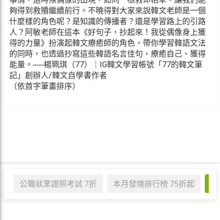
夠得到救贖繼續前行。不曉得對大家來說韓文老師是一個
什麼樣的角色呢？是知識的傳播者？還是學習路上的引路
人？阿敏老師在這本《好句子，抄起來！我從偶像身上獲
得的力量》扮演起韓文療癒師的角色，帶你學習韓語文法
的同時，也透過抄寫這些韓語名言佳句，療癒自己、獲得
能量。──楊珮琪（77）｜IG韓文學習帳號「77的韓文筆
記」創辦人/韓文自學書作者
（依首字筆畫排序）
公職就業證照考試 7折
本月發燒排行榜 75折起
職