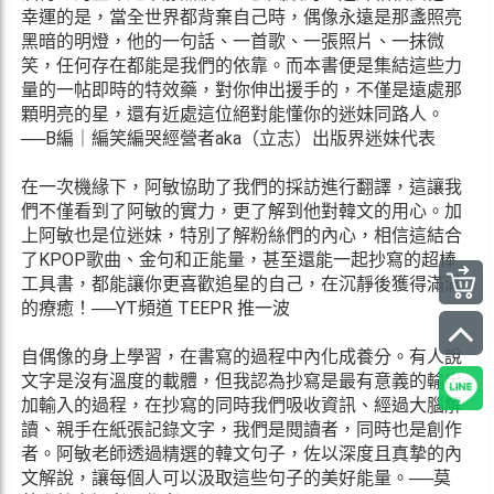
幸運的是，當全世界都背棄自己時，偶像永遠是那盞照亮
黑暗的明燈，他的一句話、一首歌、一張照片、一抹微
笑，任何存在都能是我們的依靠。而本書便是集結這些力
量的一帖即時的特效藥，對你伸出援手的，不僅是遠處那
顆明亮的星，還有近處這位絕對能懂你的迷妹同路人。
──B編｜編笑編哭經營者aka（立志）出版界迷妹代表
在一次機緣下，阿敏協助了我們的採訪進行翻譯，這讓我
們不僅看到了阿敏的實力，更了解到他對韓文的用心。加
上阿敏也是位迷妹，特別了解粉絲們的內心，相信這結合
了KPOP歌曲、金句和正能量，甚至還能一起抄寫的超棒
工具書，都能讓你更喜歡追星的自己，在沉靜後獲得滿滿
的療癒！──YT頻道 TEEPR 推一波
自偶像的身上學習，在書寫的過程中內化成養分。有人說
文字是沒有溫度的載體，但我認為抄寫是最有意義的輸出
加輸入的過程，在抄寫的同時我們吸收資訊、經過大腦解
讀、親手在紙張記錄文字，我們是閱讀者，同時也是創作
者。阿敏老師透過精選的韓文句子，佐以深度且真摯的內
文解說，讓每個人可以汲取這些句子的美好能量。──莫