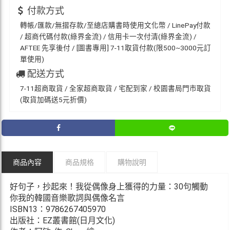
付款方式
轉帳/匯款/無摺存款/至總店購書時使用文化幣 / LinePay付款
/ 超商代碼付款(綠界金流) / 信用卡一次付清(綠界金流) /
AFTEE 先享後付 / [圖書專用] 7-11取貨付款(限500~3000元訂
單使用)
配送方式
7-11超商取貨 / 全家超商取貨 / 宅配到家 / 校園書局門市取貨
(取貨加碼送5元折價)
商品內容
商品規格
購物說明
好句子，抄起來！我從偶像身上獲得的力量：30句觸動
你我的韓國音樂歌詞與偶像名言
ISBN13：9786267405970
出版社：EZ叢書館(日月文化)