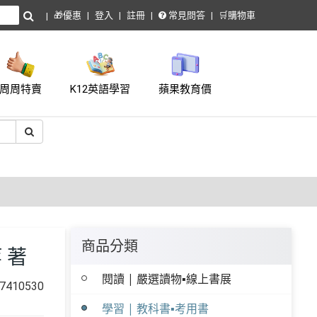
🎁優惠
登入
註冊
常見問答
🛒購物車
周周特賣
K12英語學習
蘋果教育價
商品分類
 著
閱讀 | 嚴選讀物▪線上書展
410530
學習 | 教科書▪考用書