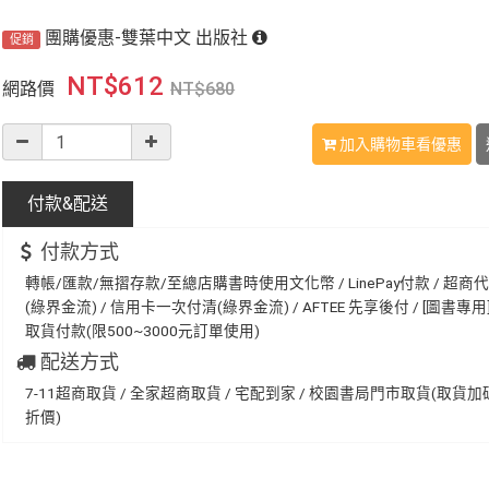
團購優惠-雙葉中文 出版社
促銷
NT$
612
網路價
NT$
680
加入購物車看優惠
付款&
配送
付款方式
轉帳/匯款/無摺存款/至總店購書時使用文化幣 / LinePay付款 / 超商
(綠界金流) / 信用卡一次付清(綠界金流) / AFTEE 先享後付 / [圖書專用] 
取貨付款(限500~3000元訂單使用)
配送方式
7-11超商取貨 / 全家超商取貨 / 宅配到家 / 校園書局門市取貨(取貨
折價)