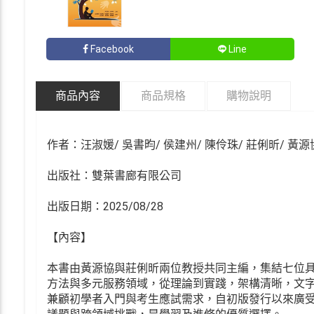
Facebook
Line
商品內容
商品規格
購物說明
作者：汪淑媛/ 吳書昀/ 侯建州/ 陳伶珠/ 莊俐昕/ 黃源
出版社：雙葉書廊有限公司
出版日期：2025/08/28
【內容】
本書由黃源協與莊俐昕兩位教授共同主編，集結七位
方法與多元服務領域，從理論到實踐，架構清晰，文字
兼顧初學者入門與考生應試需求，自初版發行以來廣