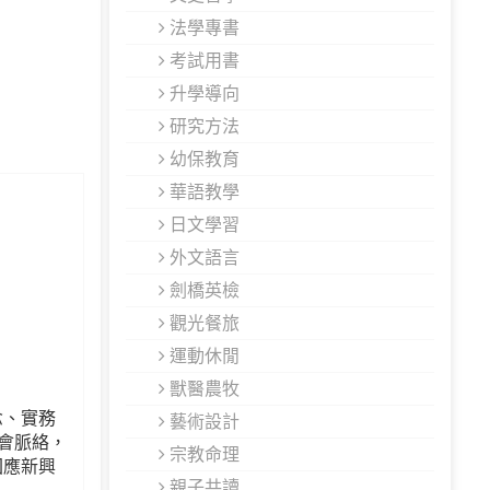
法學專書
考試用書
升學導向
研究方法
幼保教育
華語教學
日文學習
外文語言
劍橋英檢
觀光餐旅
運動休閒
獸醫農牧
念、實務
藝術設計
會脈絡，
宗教命理
回應新興
親子共讀