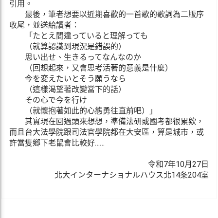
引用。
最後，筆者想要以近期喜歡的一首歌的歌詞為二版序
收尾，並送給讀者：
「たとえ間違っていると理解っても
（就算認識到現況是錯誤的）
思い出せ、生きるってなんなのか
（回想起來，又會思考活著的意義是什麼）
今を変えたいとそう願うなら
（這樣渴望著改變當下的話）
その心で今を行け
（就懷抱著如此的心態勇往直前吧）」
其實現在回過頭來想想，準備法研或國考都很累欸，
而且台大法學院跟司法官學院都在大安區，算是城市，或
許當隻鄉下老鼠會比較好……
令和7年10月27日
北大インターナショナルハウス北14条204室