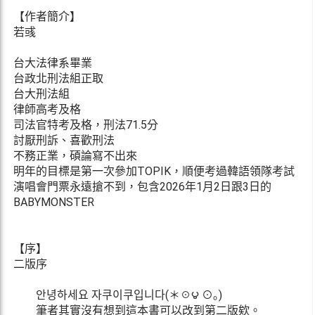
【作者簡介】
若彧
台大法律系畢業
台政北刑法組正取
台大刑法組
律師高考及格
司法官特考及格，刑法71.5分
討厭刑訴、喜歡刑法
不務正業，碩論寫不出來
明年的目標是第一次參加TOPIK，順便考過韓語領隊考試
演唱會門票永遠搶不到，包含2026年1月2日跟3日的
BABYMONSTER
【序】
二版序
안녕하세요 자쿠이쿠입니다(＊☉౪ ⊙｡)
筆者其實沒有想到這本書可以改到第二版欸。