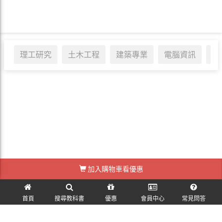
理工研究
土木工程
建築專業
電腦資訊
醫
標籤:
#
加入購物車看優惠
訪客訂單查詢
首頁
搜尋教科書
優惠
會員中心
常見問答
麗文校園購~教科書一本免運！ © 2026 All Rights Reserved