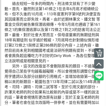
過去短短一年多的時間內，刑法條文就有了不少變
動。首先，雖然刑法第141條之1在去年6月底才經總統公
布，但不久後的10月底，113年度憲判字第9號判決便宣告
其因違憲而立即失效。再者，由於近期林秉文、鍾文智 等
重金交保的被告棄保潛逃頻傳，今年5月底也通過了第161
條之1的棄保潛逃罪以及第172條之1到之3的妨害司法公正
罪。最後，對於社會大眾而言，保母虐童案的無期徒刑與
18年有期徒刑 似乎過於輕縱，7月底時也針對類似情形增
訂第272條之1與修正第286條的部分內容。上述內容，雖
然目前尚未見到相關國考或是法研所例題有提到，不過筆
者會肩負起這種吃力不討好的Dirty Work ，為各位整理好
立法說明或是相關意見的。
另外，這次的改版並不會刪除原有的題目。不過筆者
覺得自己某些字句越看越礙眼，所以會視情形調整它們的
用字遣詞以及部分註腳的引用格式，並增加收錄第一版交
稿以來的新題目，範圍包含113年司律二試以及114年高普
考、司特、調特、司律二試等等。至於引用文獻的部分，
許澤天老師的刑分如果有比較新的內容或是不一樣的說法
的話，筆者會視情形更改原有註腳；至於王皇玉老師的刑
分，筆者也會在這次改版時一併參考，並在有需要時加以