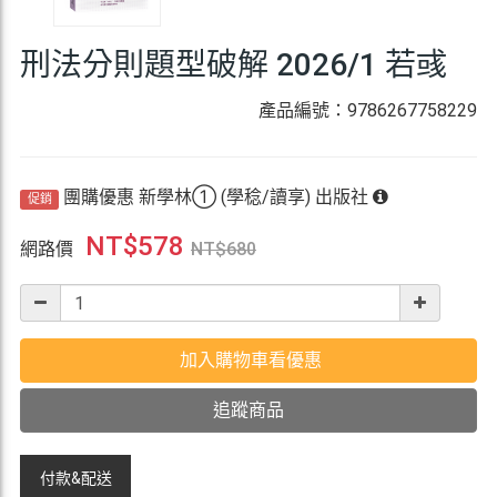
刑法分則題型破解 2026/1 若彧
產品編號：9786267758229
團購優惠 新學林① (學稔/讀享) 出版社
促銷
NT$
578
網路價
NT$
680
加入購物車看優惠
追蹤商品
付款&
配送