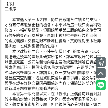
【序】
三版序
本書邁入第三版之際，仍然要感謝各位讀者的支持，
才能有每年繼續更新的機會。本來以為這一版只需要稍微
修改、小幅新增題型，但開始著手第三版的稿件之後發現
有很多的東西可以補充，再加上被抓進去履行為期四個月
的國民義務，交稿期限不斷地往後延，真的是對出版社非
常抱歉，也感謝編輯們的包容。
本次改版的內容，不外乎新增114年的國考題，以及
挑選最近幾年的臺政北研究所考題，讓本書收錄的題型可
以更加完整：公司法新增內容主要為統整裁判解任訴訟、
股東代表訴訟、投保法第10條之1的題型，在題型分析環
節以表格整理參照，讓讀者可以一次複習相關爭點，並且
涵蓋股東查閱權、增減資股東會決議等爭議；證交法部分
著重在證券詐欺交易因果關係的內容；保險法的部分則透
過新增考題來補充近期修法內容。
本書第一版問世以來，在「低卡」上偶爾可以看到對
於本書的討論，其實每次「海巡」都會抱著很矛盾的心
態，想要看看市場的反應，但也很怕信心受到打擊，如果