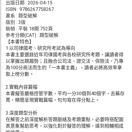
出版日期 : 2026-04-15
ISBN : 9786267758267
書系 : 題型破解
版別 : 3版
裝幀 : 平裝 18開 752頁
參考分類(CAT) : 題型破解
【本書特色】
1.以司律國考、研究所考試為導向
本書主要選錄近年司律國考與各校研究所考題，讓讀者得
以掌握出題趨勢；且融合公司法、證交法、保險法，乃專
為100分商法而生的「一本書主義」，讀者必將高效率拿
取上榜分數。
2.實戰內容篇幅
本書擬答嚴格控管字數，平均一分30個到40個字，去蕪存
菁，精簡呈現實戰篇幅，句句寫在得分點上。
3.深度題型分析
在解答之前深度解析答題脈絡及考題重點，必要時搭配圖
表意象幫助思考，以強化對於擬答的理解，達到相輔相成