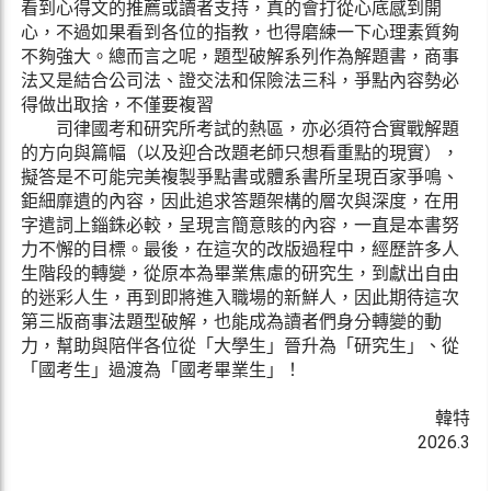
看到心得文的推薦或讀者支持，真的會打從心底感到開
心，不過如果看到各位的指教，也得磨練一下心理素質夠
不夠強大。總而言之呢，題型破解系列作為解題書，商事
法又是結合公司法、證交法和保險法三科，爭點內容勢必
得做出取捨，不僅要複習
司律國考和研究所考試的熱區，亦必須符合實戰解題
的方向與篇幅（以及迎合改題老師只想看重點的現實），
擬答是不可能完美複製爭點書或體系書所呈現百家爭鳴、
鉅細靡遺的內容，因此追求答題架構的層次與深度，在用
字遣詞上錙銖必較，呈現言簡意賅的內容，一直是本書努
力不懈的目標。最後，在這次的改版過程中，經歷許多人
生階段的轉變，從原本為畢業焦慮的研究生，到獻出自由
的迷彩人生，再到即將進入職場的新鮮人，因此期待這次
第三版商事法題型破解，也能成為讀者們身分轉變的動
力，幫助與陪伴各位從「大學生」晉升為「研究生」、從
「國考生」過渡為「國考畢業生」！
韓特
2026.3