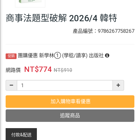
商事法題型破解 2026/4 韓特
產品編號：9786267758267
團購優惠 新學林① (學稔/讀享) 出版社
促銷
NT$
774
網路價
NT$
910
加入購物車看優惠
追蹤商品
付款&
配送