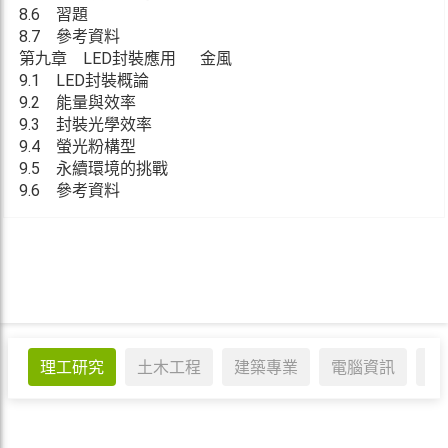
8.6 習題
8.7 參考資料
第九章 LED封裝應用 金風
9.1 LED封裝概論
9.2 能量與效率
9.3 封裝光學效率
9.4 螢光粉構型
9.5 永續環境的挑戰
9.6 參考資料
理工研究
土木工程
建築專業
電腦資訊
醫