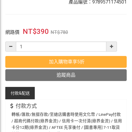
產品編號：9789571174501
NT$
390
網路價
NT$
780
加入購物車享5折
追蹤商品
付款&
配送
付款方式
轉帳/匯款/無摺存款/至總店購書時使用文化幣 / LinePay付款
/ 超商代碼付款(綠界金流) / 信用卡一次付清(綠界金流) / 信用
卡分12期(綠界金流) / AFTEE 先享後付 / [圖書專用] 7-11取貨