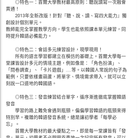
◎特色一：首爾大學教材最高原則：聽說讀寫一次融會
貫通！
2013年全新改版！針對『聽、說、讀、寫四大能力』獨
創設計個別單元。
教師能完全掌握教學方向，學生也能依照課本單元練習，同
時提升韓語必備能力。
◎特色二：會話多元練習設計，現學現用！
所有的語言學習都建立在模仿的基礎上。首爾大學每一
堂課皆設計多元的情境主題，例如像是：「角色扮演」、
「問卷調查」、「卡片遊戲」……等。以韓國人常說的句子為
範例，只要依樣畫葫蘆，將單字、情境需求帶入，就可以立
刻說一口道地的韓國語。
◎特色三：發音練習結合單字，循序漸進徹底掌握韓語
發音
學習的路上難免會遇到瓶頸，偏偏學習韓語的瓶頸來得
特別早。複雜的韓語發音系統，總是讓初學者「每學必
忘」。
首爾大學教材的最大優點之一，即是每一堂課皆有「發
音」單元，初學者不必囫圇吞棗地一次記完所有發音，可以