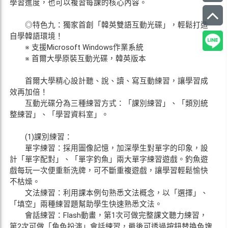
學習進度，也可以複習每課的核心內容。
◎特色九：獨家首創「韓英雙語互動光碟」，輕鬆打造
自學韓語環境！
※ 支援Microsoft Windows作業系統
※ 首爾大學原裝互動光碟，韓英版本
首爾大學精心設計聽、說、讀、寫互動練習，讓學習成
效再加倍！
互動光碟分為三種練習方式：「課別練習」、「類別統
整練習」、「學習資料室」。
(1)課別練習：
單字練習：採用圖像記憶，加深學生對單字的印象，設
計「單字配對」、「單字釣魚」兩大單字練習遊戲。釣魚遊
戲每玩一次便重新洗牌，可不斷重複遊戲，讓學習輕鬆愉快
不枯燥。
文法練習：利用課本例句熟悉文法概念，以「選擇」、
「填空」兩種練習題幫助學生快速熟悉文法。
會話練習：Flash動畫，第1次可做完整課文聽力練習，
第2次可做「角色扮演」會話練習，最後可透過按鈕替換色塊