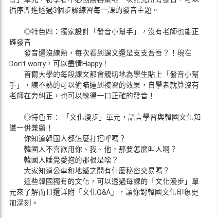
循序漸進透過3個步驟練習每一課的發音主題。
◎特色四：獨家設計「發音小幫手」，沒有老師也能正
確發音
發音還沒練熟，每次看到課文還是支支吾吾？！現在
Don’t worry，可以盡情Happy！
首爾大學的每段課文都會親切地為學生貼上「發音小幫
手」，練不熟的可以偷瞄達到複習的效果，自學者就算沒有
老師在旁糾正，也可以練得一口正確的發音！
◎特色五： 「文化漫步」單元，語言學習與韓國文化知
識一併兼顧！
你知道韓國人都怎麼打招呼嗎？
韓國人不喜歡用你、我、他，那要怎麼叫人啊？
韓國人睡覺愛抱的那根是啥？
大家知道公車和地鐵之間有什麼秘密交易嗎？
這些韓國獨有的文化，可以透過每課的「文化漫步」單
元來了解而且還詳附「文化Q&A」，讓你對韓國文化印象更
加深刻。