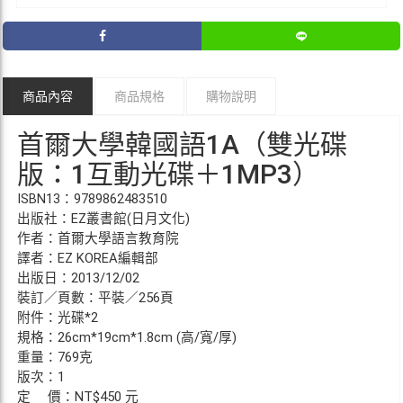
商品內容
商品規格
購物說明
首爾大學韓國語1A（雙光碟
版：1互動光碟＋1MP3）
ISBN13：9789862483510
出版社：EZ叢書館(日月文化)
作者：首爾大學語言教育院
譯者：EZ KOREA編輯部
出版日：2013/12/02
裝訂／頁數：平裝／256頁
附件：光碟*2
規格：26cm*19cm*1.8cm (高/寬/厚)
重量：769克
版次：1
定 價：NT$450 元