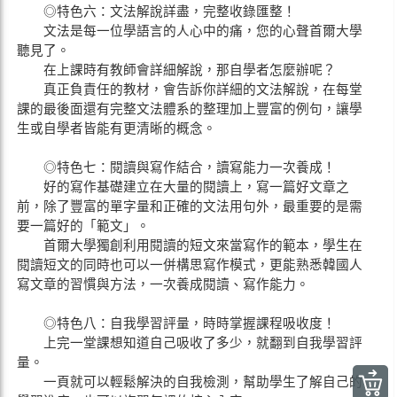
◎特色六：文法解說詳盡，完整收錄匯整！
文法是每一位學語言的人心中的痛，您的心聲首爾大學
聽見了。
在上課時有教師會詳細解說，那自學者怎麼辦呢？
真正負責任的教材，會告訴你詳細的文法解說，在每堂
課的最後面還有完整文法體系的整理加上豐富的例句，讓學
生或自學者皆能有更清晰的概念。
◎特色七：閱讀與寫作結合，讀寫能力一次養成！
好的寫作基礎建立在大量的閱讀上，寫一篇好文章之
前，除了豐富的單字量和正確的文法用句外，最重要的是需
要一篇好的「範文」。
首爾大學獨創利用閱讀的短文來當寫作的範本，學生在
閱讀短文的同時也可以一併構思寫作模式，更能熟悉韓國人
寫文章的習慣與方法，一次養成閱讀、寫作能力。
◎特色八：自我學習評量，時時掌握課程吸收度！
上完一堂課想知道自己吸收了多少，就翻到自我學習評
量。
一頁就可以輕鬆解決的自我檢測，幫助學生了解自己的