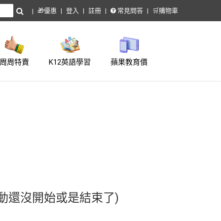
🎁優惠
登入
註冊
常見問答
🛒購物車
周周特賣
K12英語學習
蘋果教育價
動還沒開始或是結束了)