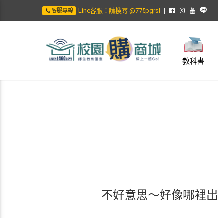
Line客服：請搜尋 @775pgrsl
客服專線
教科書
不好意思～好像哪裡出