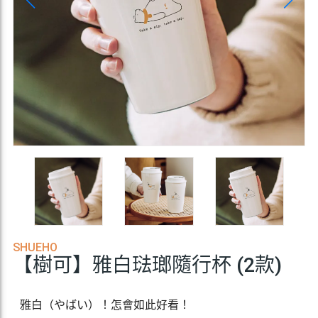
SHUEHO
【樹可】雅白琺瑯隨行杯 (2款)
雅白（やばい）！怎會如此好看！