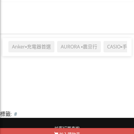
Anker▪充電器首選
AURORA ▪震旦行
CASIO▪手
標籤:
#
訪客訂單查詢