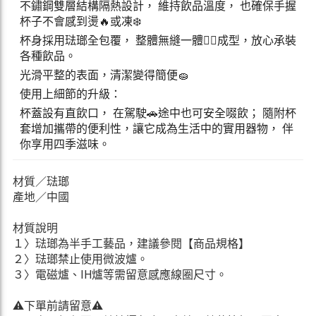
不鏽鋼雙層結構隔熱設計， 維持飲品溫度， 也確保手握
杯子不會感到燙🔥或凍❄️
杯身採用琺瑯全包覆， 整體無縫一體☝🏻成型，放心承裝
各種飲品。
光滑平整的表面，清潔變得簡便🧽
使用上細節的升級：
杯蓋設有直飲口， 在駕駛🚗途中也可安全啜飲； 隨附杯
套增加攜帶的便利性，讓它成為生活中的實用器物， 伴
你享用四季滋味。
材質／琺瑯
產地／中國
材質說明
１〉琺瑯為半手工藝品，建議參閱【商品規格】
２〉琺瑯禁止使用微波爐。
３〉電磁爐、IH爐等需留意感應線圈尺寸。
⚠️下單前請留意⚠️