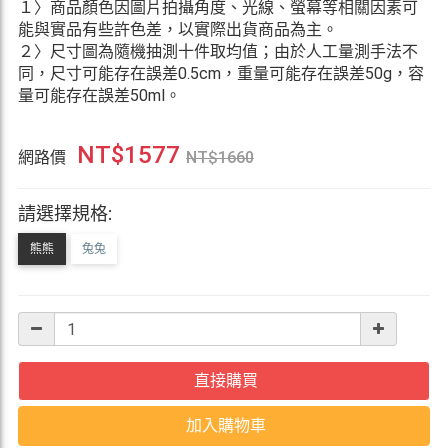
１〉商品顏色因圖片拍攝角度、光線、螢幕等相關因素可
能與實品有些許色差，以實際出貨商品為主。
２〉尺寸圖為隨機抽測十件取均值；由於人工量測手法不
同，尺寸可能存在誤差0.5cm，重量可能存在誤差50g，容
量可能存在誤差50ml。
NT$
1577
網路價
NT$
1660
請選擇規格:
熊熊
兔兔
直接購買
加入購物車