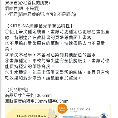
果凍君(心地善良的朋友)
貓咪君(嗯...不是貓)
小猫君(貓咪君養的猫,也可能不是貓🤔)
【KIRE-NA綺麗螢光筆商品特性】
①使用筆尖穩定裝置，畫線時更穩定也更容易畫出直
線。特別適合在教科書的頁邊等曲面上書寫。
②不用擔心暈染原有的筆跡，快速畫過去也不易暈
染。
③筆尖不易髒，不容易沾染到其他顏色的墨水
④畫線穩定，柔軟的筆尖能完全接觸紙面，畫線時也
能保持穩定的筆跡寬度。
⑤出水穩定，能畫出清晰又整潔的線條，並且具有快
乾效果和減少滲透，讓紙面更加整潔。
【商品規格】
商品尺寸全長約136.6mm
筆跡幅度約粗字3.3mm·細字0.5mm