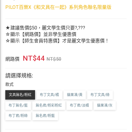
PILOT百樂X《和文具在一起》系列角色聯名限量版
★建議售價$50，麗文學生價只要?,???
☆顯示【網路價】並非學生優惠價
☆顯示【師生會員特惠價】才是麗文學生優惠價！
NT$
44
網路價
NT$
50
請選擇規格:
款式
文具無名/粉紅
布丁文具/橘
貓果凍/黃
布丁文具/綠
布丁無名/藍
無名君/粉彩粉紅
布丁君/淡橘
貓果凍/灰
布丁君/粉綠
無名君/粉藍