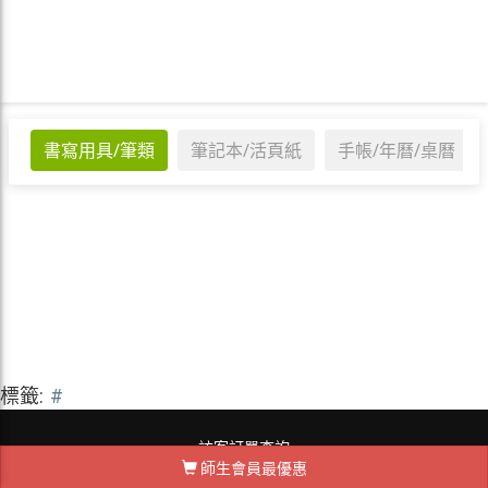
書寫用具/筆類
筆記本/活頁紙
手帳/年曆/桌曆
標籤:
#
訪客訂單查詢
師生會員最優惠