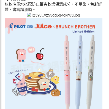
速乾性墨水搭配防止筆尖乾燥保濕成分，不暈染，色彩鮮
豔，書寫超滑順。