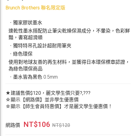
Brunch Brothers 聯名限定版
ㆍ獨家膠狀墨水
速乾性墨水搭配防止筆尖乾燥保濕成分，不暈染，色彩鮮
豔，書寫超滑順
ㆍ獨特特吊孔設計超耐用筆夾
ㆍ綠色環保
使用對地球友善的再生材料，並獲得日本環保標章認證，
為綠色環保商品
ㆍ墨水皆為黑色 0.5mm
★建議售價$120，麗文學生價只要?,???
☆顯示【網路價】並非學生優惠價
☆顯示【師生會員特惠價】才是麗文學生優惠價！
NT$
106
網路價
NT$
120