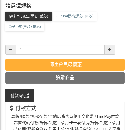
請選擇規格:
原味吐司花生(黑芯+藍芯)
Gurumi櫻桃(黑芯+紅芯)
兔子小狗(黑芯+棕芯)
師生會員最優惠
追蹤商品
付款&
配送
付款方式
轉帳/匯款/無摺存款/至總店購書時使用文化幣 / LinePay付款
/ 超商代碼付款(綠界金流) / 信用卡一次付清(綠界金流) / 信用
卡分6期(藍新金流) / 信用卡分12期(綠界金流) / AFTEE 先享後