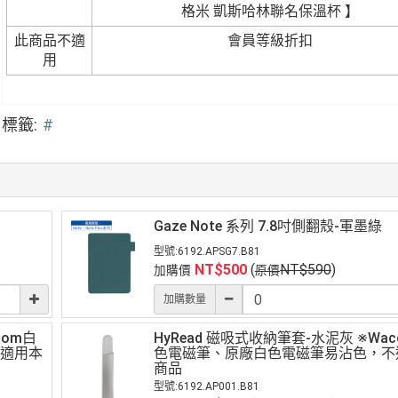
格米 凱斯哈林聯名保溫杯 】
此商品不適
會員等級折扣
用
標籤:
#
Gaze Note 系列 7.8吋側翻殼-軍墨綠
型號:
6192.APSG7.B81
NT$
500
(
NT$
590
)
加購價
原價
加購數量
com白
HyRead 磁吸式收納筆套-水泥灰 ※Wa
適用本
色電磁筆、原廠白色電磁筆易沾色，不
商品
型號:
6192.AP001.B81