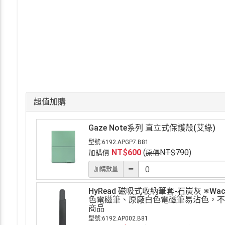
超值加購
Gaze Note系列 直立式保護殼(艾綠)
型號:
6192.APGP7.B81
NT$
600
(
NT$
790
)
加購價
原價
加購數量
HyRead 磁吸式收納筆套-石炭灰 ※Wa
色電磁筆、原廠白色電磁筆易沾色，不
商品
型號:
6192.AP002.B81