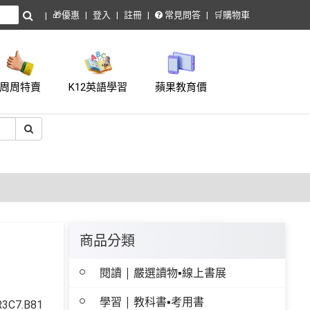
🎁優惠
登入
註冊
常見問答
🛒購物車
周周特賣
K12英語學習
蘋果教育價
商品分類
閱讀 | 嚴選讀物▪線上書展
學習 | 教科書▪考用書
C7.B81