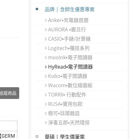
品牌 | 含師生優惠專案
Anker▪充電器首選
AURORA ▪震旦行
CASIO▪手錶/計算機
Logitech▪羅技系列
mooInk▪電子閱讀器
HyRead▪電子閱讀器
Kobo▪電子閱讀器
Wacom▪數位繪圖板
追蹤商品
TORRII▪ 行動配件
RUSA▪實用包款
樹可▪琺瑯器皿
淨毒五郎▪天然環保
GERM
華碩 | 學生價筆電