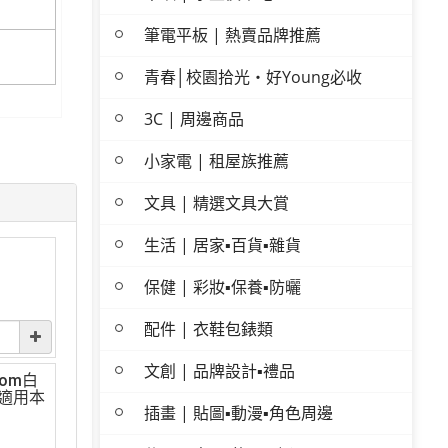
筆電平板 | 熱賣品牌推薦
青春│校園拾光・好Young必收
3C | 周邊商品
小家電 | 租屋族推薦
文具 | 精選文具大賞
生活 | 居家▪百貨▪雜貨
保健 | 彩妝▪保養▪防曬
配件 | 衣鞋包錶類
文創 | 品牌設計▪禮品
com白
適用本
插畫 | 貼圖▪動漫▪角色周邊