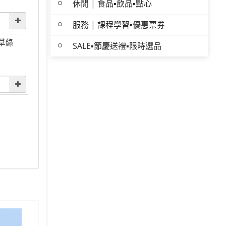
休閒 | 食品▪飲品▪點心
服務 | 課程學習▪優惠票券
尾草綠
SALE▪節慶送禮▪限時選品