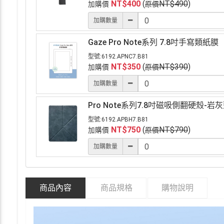
NT$
400
(
NT$
490
)
加購價
原價
加購數量
Gaze Pro Note系列 7.8吋手寫類紙膜
型號:
6192.APNC7.B81
NT$
350
(
NT$
390
)
加購價
原價
加購數量
Pro Note系列7.8吋磁吸側翻硬殼-岩
型號:
6192.APBH7.B81
NT$
750
(
NT$
790
)
加購價
原價
加購數量
商品內容
商品規格
購物說明