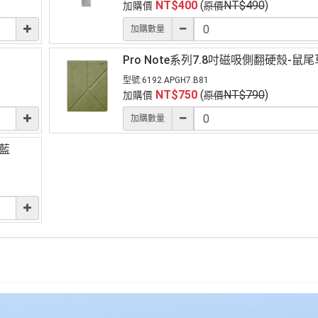
NT$
400
(
NT$
490
)
加購價
原價
加購數量
Pro Note系列7.8吋磁吸側翻硬殼-鼠
型號:
6192.APGH7.B81
NT$
750
(
NT$
790
)
加購價
原價
加購數量
灰藍