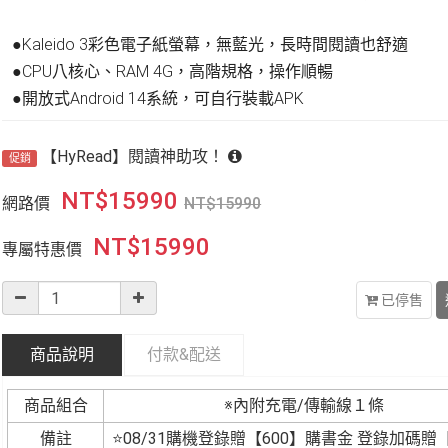
●Kaleido 3彩色電子紙螢幕，無藍光，長時間閱讀也舒適
●CPU八核心、RAM 4G，高階規格，操作順暢
●開放式Android 14系統，可自行裝載APK
【HyRead】閱讀神助攻！
促銷
NT$
15990
網路價
NT$
15990
NT$
15990
專屬特惠價
已停售
商品說明
付款&
配送
商品組合
※內附充電/傳輸線１條
備註
⭐08/31購機登錄贈【600】購書金 登錄加碼贈【