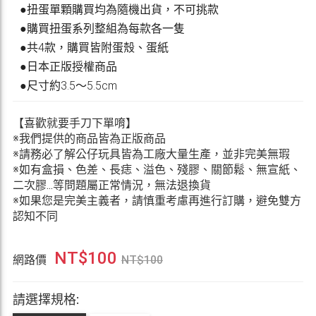
●扭蛋單顆購買均為隨機出貨，不可挑款
●購買扭蛋系列整組為每款各一隻
●共4款，購買皆附蛋殼、蛋紙
●日本正版授權商品
●尺寸約3.5〜5.5cm
【喜歡就要手刀下單唷】
※我們提供的商品皆為正版商品
※請務必了解公仔玩具皆為工廠大量生產，並非完美無瑕
※如有盒損、色差、長痣、溢色、殘膠、關節鬆、無宣紙、
二次膠...等問題屬正常情況，無法退換貨
※如果您是完美主義者，請慎重考慮再進行訂購，避免雙方
認知不同
NT$
100
網路價
NT$
100
請選擇規格: