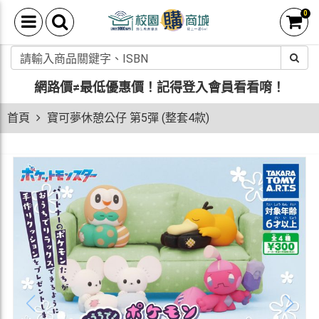
0
網路價≠最低優惠價！
記得登入會員看看唷！
首頁
寶可夢休憩公仔 第5彈 (整套4款)