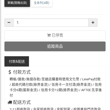
單顆(隨機出貨)
全系列(4款)
已停售
追蹤商品
付款&
配送
付款方式
轉帳/匯款/無摺存款/至總店購書時使用文化幣 / LinePay付款
/ 超商代碼付款(綠界金流) / 信用卡一次付清(綠界金流) / 信用
卡分6期(藍新金流) / 信用卡分12期(綠界金流) / AFTEE 先享後
付
配送方式
7-11超商取貨 / 全家超商取貨 / 宅配到家 / 校園書局門市取貨