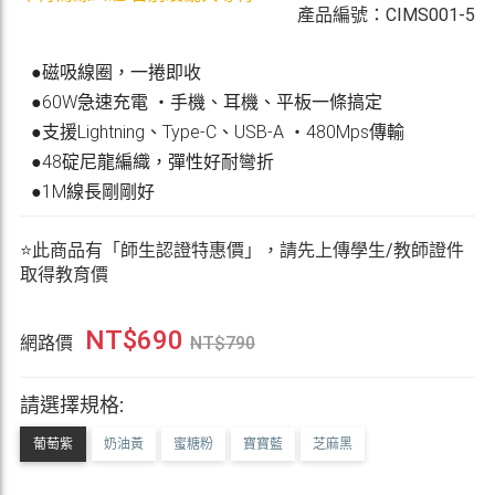
產品編號：CIMS001-5
●磁吸線圈，一捲即收
●60W急速充電 ・手機、耳機、平板一條搞定
●支援Lightning、Type-C、USB-A ・480Mps傳輸
●48碇尼龍編織，彈性好耐彎折
●1M線長剛剛好
⭐此商品有「師生認證特惠價」，請先上傳學生/教師證件
取得教育價
NT$
690
網路價
NT$
790
請選擇規格:
葡萄紫
奶油黃
蜜糖粉
寶寶藍
芝麻黑