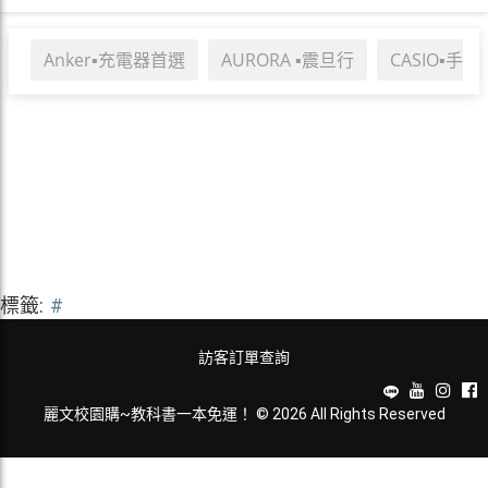
Anker▪充電器首選
AURORA ▪震旦行
CASIO▪手
標籤:
#
訪客訂單查詢
麗文校園購~教科書一本免運！ © 2026 All Rights Reserved