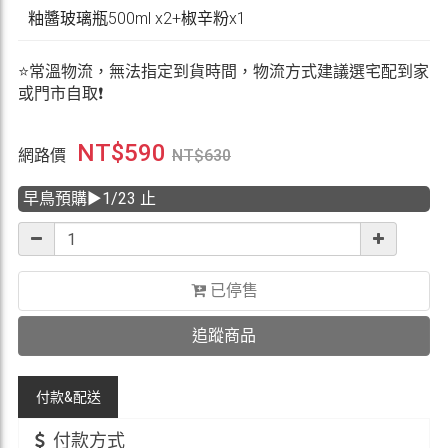
粙醬玻璃瓶500ml x2+椒辛粉x1
⭐常溫物流，無法指定到貨時間，物流方式建議選宅配到家
或門市自取❗
NT$
590
網路價
NT$
630
早鳥預購▶1/23 止
已停售
追蹤商品
付款&
配送
付款方式