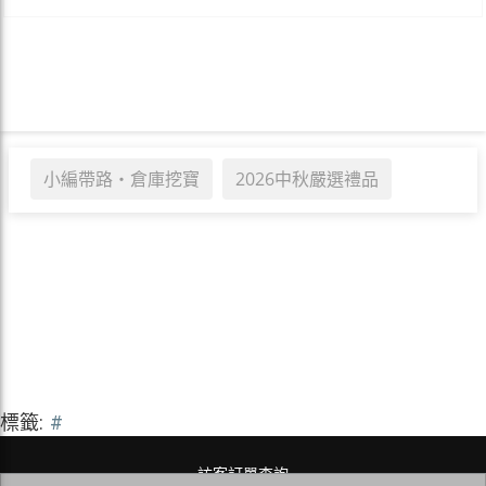
小編帶路・倉庫挖寶
2026中秋嚴選禮品
標籤:
#
訪客訂單查詢