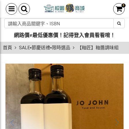
0
網路價≠最低優惠價！
記得登入會員看看唷！
首頁
SALE▪節慶送禮▪限時選品
【粙匠】粙醬調味組