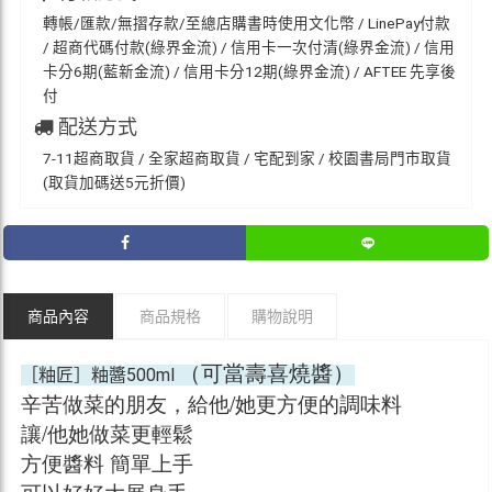
轉帳/匯款/無摺存款/至總店購書時使用文化幣 / LinePay付款
/ 超商代碼付款(綠界金流) / 信用卡一次付清(綠界金流) / 信用
卡分6期(藍新金流) / 信用卡分12期(綠界金流) / AFTEE 先享後
付
配送方式
7-11超商取貨 / 全家超商取貨 / 宅配到家 / 校園書局門市取貨
(取貨加碼送5元折價)
商品內容
商品規格
購物說明
（可當壽喜燒醬）
［粙匠］粙醬500ml
辛苦做菜的朋友，給他/她更方便的調味料
讓/他她做菜更輕鬆
方便醬料 簡單上手
可以好好大展身手