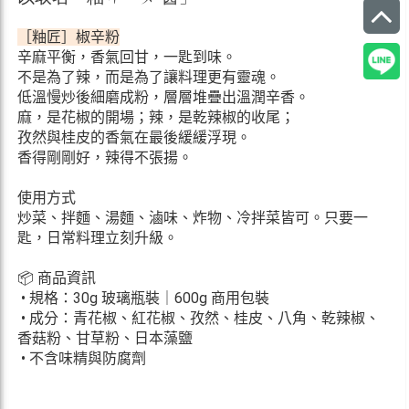
［粙匠］椒辛粉
辛麻平衡，香氣回甘，一匙到味。
不是為了辣，而是為了讓料理更有靈魂。
低溫慢炒後細磨成粉，層層堆疊出溫潤辛香。
麻，是花椒的開場；辣，是乾辣椒的收尾；
孜然與桂皮的香氣在最後緩緩浮現。
香得剛剛好，辣得不張揚。
使用方式
炒菜、拌麵、湯麵、滷味、炸物、冷拌菜皆可。只要一
匙，日常料理立刻升級。
📦 商品資訊
• 規格：30g 玻璃瓶裝｜600g 商用包裝
• 成分：青花椒、紅花椒、孜然、桂皮、八角、乾辣椒、
香菇粉、甘草粉、日本藻鹽
• 不含味精與防腐劑