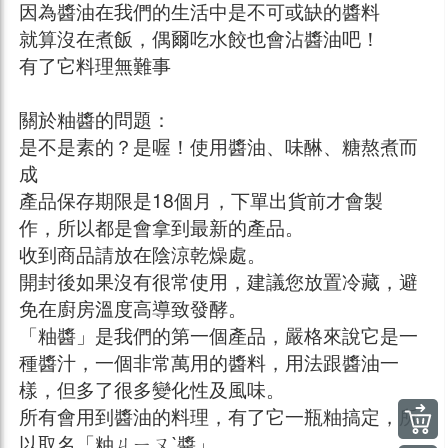
因為醬油在我們的生活中是不可或缺的醬料
就算沒在煮飯，偶爾吃水餃也會沾醬油吧！
有了它料理無難事
關於粙醬的問題：
是不是素的？是喔！使用醬油、味醂、糖熬煮而
成
產品保存期限是18個月，下單出貨前才會製
作，所以都是會拿到最新的產品。
收到商品請放在陰涼乾燥處。
開封後如果沒有很常使用，建議您放置冷藏，避
免在廚房溫度高導致發酵。
「粙醬」是我們的第一個產品，嚴格來說它是一
種醬汁，一個非常萬用的醬料，用法跟醬油一
樣，但多了很多變化性及風味。
所有會用到醬油的料理，有了它一瓶粙搞定，所
以取名「粙ㄐㄧㄡˋ醬」