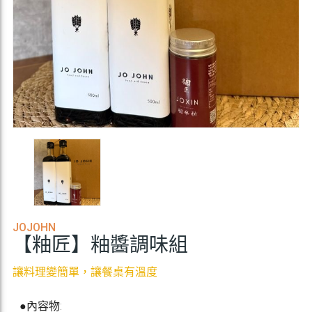
JOJOHN
【粙匠】粙醬調味組
讓料理變簡單，讓餐桌有溫度
●內容物: