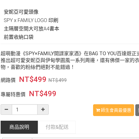
安妮亞可愛頭像
SPY x FAMILY LOGO 印刷
主隔層空間大可放A4書本
前置收納口袋
超萌動漫《SPY×FAMILY間諜家家酒》在BAG TO YOU百達遊
推出超可愛安妮亞與伊甸學園風一系列周邊，還有佛傑一家的
物，喜歡的粉絲們絕對不能錯過！
NT$
499
網路價
NT$
499
NT$
499
專屬特惠價
師生會員最優惠
商品說明
付款&
配送