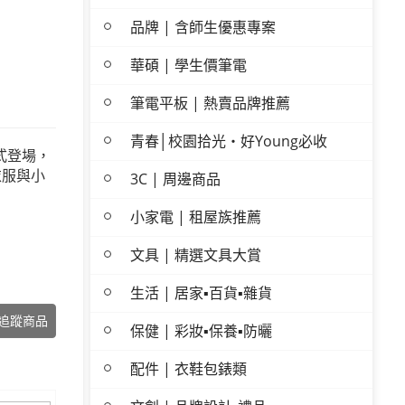
品牌 | 含師生優惠專案
華碩 | 學生價筆電
筆電平板 | 熱賣品牌推薦
青春│校園拾光・好Young必收
正式登場，
衣服與小
3C | 周邊商品
小家電 | 租屋族推薦
文具 | 精選文具大賞
生活 | 居家▪百貨▪雜貨
追蹤商品
保健 | 彩妝▪保養▪防曬
配件 | 衣鞋包錶類