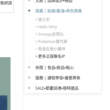
文創 | 品牌設計▪禮品
/教師證
插畫 | 貼圖▪動漫▪角色周邊
迪士尼
Hello Kitty
Snoopy史努比
Pokémon寶可夢
角落生物小夥伴
更多正版聯名IP
休閒 | 食品▪飲品▪點心
服務 | 課程學習▪優惠票券
SALE▪節慶送禮▪限時選品