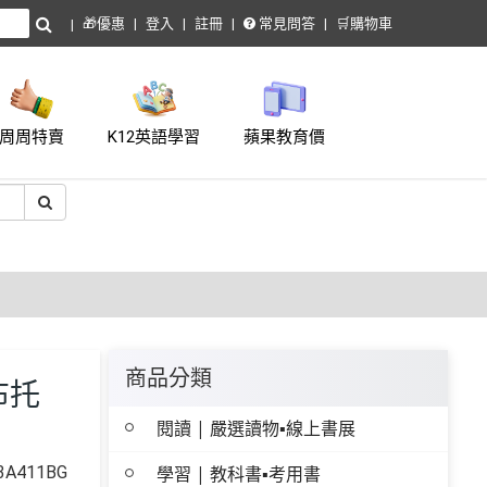
🎁優惠
登入
註冊
常見問答
🛒購物車
周周特賣
K12英語學習
蘋果教育價
商品分類
布托
閱讀 | 嚴選讀物▪線上書展
A411BG
學習 | 教科書▪考用書