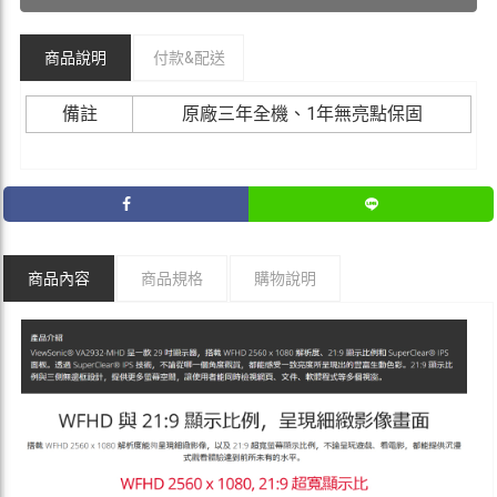
商品說明
付款&
配送
備註
原廠三年全機、1年無亮點保固
商品內容
商品規格
購物說明