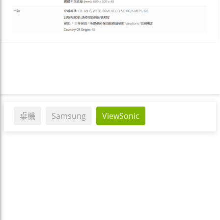
桌機
Samsung
ViewSonic