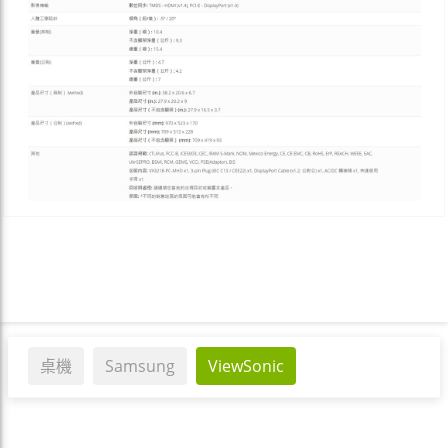
桌機
Samsung
ViewSonic