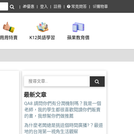
🎁優惠
登入
註冊
常見問答
🛒購物車
周周特賣
K12英語學習
蘋果教育價
最新文章
QA8.請問你們有分潤機制嗎？我是一個
老師，我的學生都很喜歡閱讀你們販賣
的書，我想幫你們做推薦
為什麼老闆總是挑這個時間廣播?？最道
地的台灣第一視角生活觀察