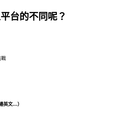
線上平台的不同呢？
挑戰
場英文‥‥）