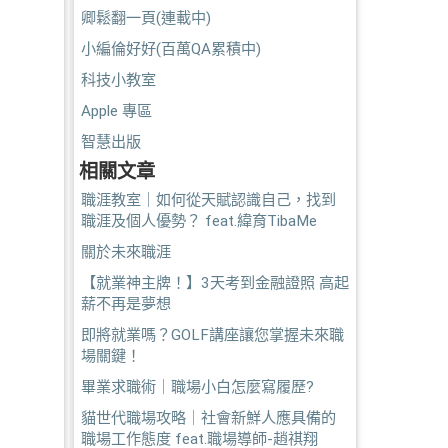
卿鬆翻一頁(連載中)
小編倫好好(百萬QA累積中)
科技小教室
Apple 專區
智慧出版
相關文章
職涯教室｜如何從天賦認識自己，找到
職涯及個人優勢？ feat.緯育TibaMe
關於未來職涯
【就業神主牌！】3天考到金融證照 高起
薪不再是夢想
即將就業嗎？GOLF講座讓您掌握未來職
場關鍵！
畢業求職術｜職場小白怎麼寫履歷?
貓世代職場攻略｜社會新鮮人應具備的
職場工作態度 feat.職場導師-趙祺翔