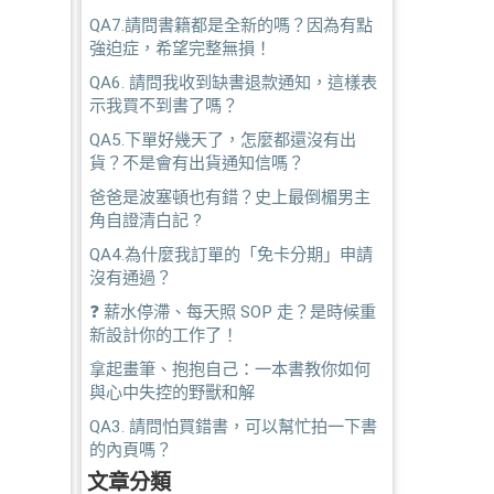
QA7.請問書籍都是全新的嗎？因為有點
強迫症，希望完整無損！
QA6. 請問我收到缺書退款通知，這樣表
示我買不到書了嗎？
QA5.下單好幾天了，怎麼都還沒有出
貨？不是會有出貨通知信嗎？
爸爸是波塞頓也有錯？史上最倒楣男主
角自證清白記 ?
QA4.為什麼我訂單的「免卡分期」申請
沒有通過？
❓ 薪水停滯、每天照 SOP 走？是時候重
新設計你的工作了！
拿起畫筆、抱抱自己：一本書教你如何
與心中失控的野獸和解
QA3. 請問怕買錯書，可以幫忙拍一下書
的內頁嗎？
文章分類