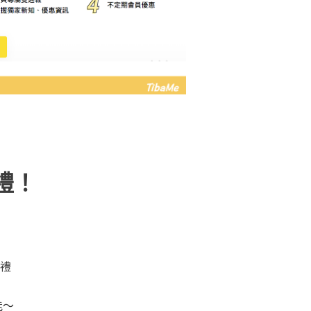
禮！
好禮
能～