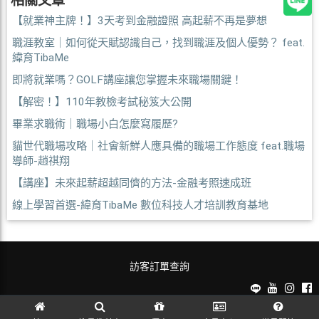
相關文章
【就業神主牌！】3天考到金融證照 高起薪不再是夢想
職涯教室｜如何從天賦認識自己，找到職涯及個人優勢？ feat.
緯育TibaMe
即將就業嗎？GOLF講座讓您掌握未來職場關鍵！
【解密！】110年教檢考試秘笈大公開
畢業求職術｜職場小白怎麼寫履歷?
貓世代職場攻略｜社會新鮮人應具備的職場工作態度 feat.職場
導師-趙祺翔
【講座】未來起薪超越同儕的方法-金融考照速成班
線上學習首選-緯育TibaMe 數位科技人才培訓教育基地
訪客訂單查詢
麗文校園購~教科書一本免運！ © 2026 All Rights Reserved