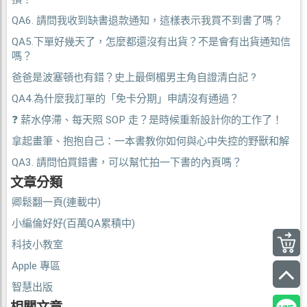
QA6. 請問我收到缺書退款通知，這樣表示我買不到書了嗎？
QA5.下單好幾天了，怎麼都還沒有出貨？不是會有出貨通知信
嗎？
爸爸是波塞頓也有錯？史上最倒楣男主角自證清白記 ?
QA4.為什麼我訂單的「免卡分期」申請沒有通過？
❓ 薪水停滯、每天照 SOP 走？是時候重新設計你的工作了！
拿起畫筆、抱抱自己：一本書教你如何與心中失控的野獸和解
QA3. 請問怕買錯書，可以幫忙拍一下書的內頁嗎？
文章分類
卿鬆翻一頁(連載中)
小編倫好好(百萬QA累積中)
科技小教室
Apple 專區
智慧出版