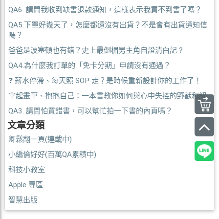
QA6. 請問我收到缺書退款通知，這樣表示我買不到書了嗎？
QA5.下單好幾天了，怎麼都還沒有出貨？不是會有出貨通知信
嗎？
爸爸是波塞頓也有錯？史上最倒楣男主角自證清白記 ?
QA4.為什麼我訂單的「免卡分期」申請沒有通過？
❓ 薪水停滯、每天照 SOP 走？是時候重新設計你的工作了！
拿起畫筆、抱抱自己：一本書教你如何與心中失控的野獸和解
QA3. 請問怕買錯書，可以幫忙拍一下書的內頁嗎？
文章分類
卿鬆翻一頁(連載中)
小編倫好好(百萬QA累積中)
科技小教室
Apple 專區
智慧出版