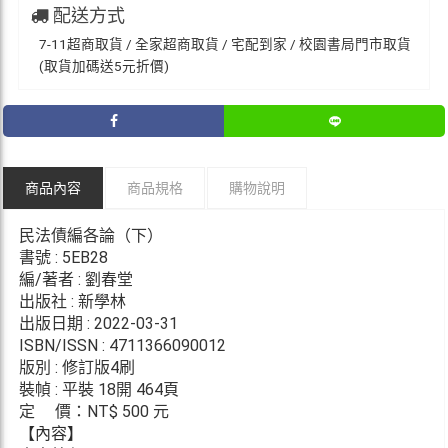
配送方式
7-11超商取貨 / 全家超商取貨 / 宅配到家 / 校園書局門市取貨
(取貨加碼送5元折價)
商品內容
商品規格
購物說明
民法債編各論（下）
書號 : 5EB28
編/著者 : 劉春堂
出版社 : 新學林
出版日期 : 2022-03-31
ISBN/ISSN : 4711366090012
版別 : 修訂版4刷
裝幀 : 平裝 18開 464頁
定 價：NT$ 500 元
【內容】