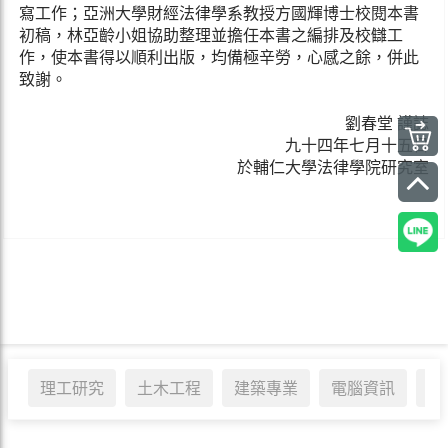
寫工作；亞洲大學財經法律學系教授方國輝博士校閱本書
初稿，林亞齡小姐協助整理並擔任本書之編排及校讎工
作，使本書得以順利出版，均備極辛勞，心感之餘，併此
致謝。
劉春堂 謹誌
九十四年七月十五日
於輔仁大學法律學院研究室
理工研究
土木工程
建築專業
電腦資訊
醫