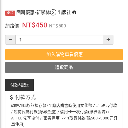
團購優惠-新學林② 出版社
促銷
NT$
450
網路價
NT$
500
加入購物車看優惠
追蹤商品
付款&
配送
付款方式
轉帳/匯款/無摺存款/至總店購書時使用文化幣 / LinePay付款
/ 超商代碼付款(綠界金流) / 信用卡一次付清(綠界金流) /
AFTEE 先享後付 / [圖書專用] 7-11取貨付款(限500~3000元訂
單使用)