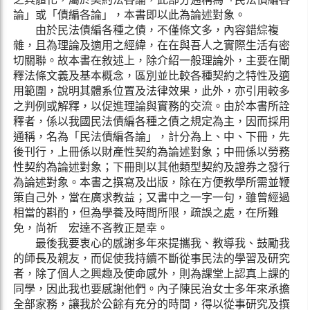
論」或「債編各論」，本書即以此為論述對象。
由於民法債編各種之債，不僅條文多，內容錯綜複
雜，且為理論及適用之經緯，在在與吾人之實際生活有密
切關聯。故本書在敘述上，除介紹一般理論外，主要在闡
釋法條文義及基本概念，區別並比較各種契約之特性及適
用範圍，說明其體系位置及法律效果，此外，亦引用較多
之判例或解釋，以促進理論與實務的交流。由於本書所詮
釋者，係以我國民法債編各種之債之規定為主，因而採用
通稱，名為「民法債編各論」，計分為上、中、下冊，先
後刊行，上冊係以財產性契約為論述對象；中冊係以勞務
性契約為論述對象；下冊則以其他類型契約及證券之發行
為論述對象。本書之撰寫及出版，除在方便教學所需並鞭
策自己外，當在廣求教益；又書中之一字一句，雖曾經過
相當的斟酌，但為學養及時間所限，疏誤之處，在所難
免，尚祈 宏達不吝教正是幸。
最後我要衷心的感謝多年來提攜我、教導我、鼓勵我
的師長及親友，而促使我持續不斷從事民法的學習及研究
者，除了個人之興趣及使命感外，則為課堂上認真上課的
同學，因此我也要感謝他們。內子陳民治女士多年來承擔
全部家務，讓我於公餘有充分的時間，得以從事研究及撰