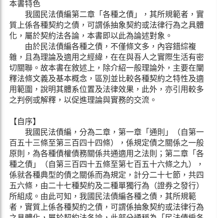
本書特色
我國民法債編第二章「各種之債」，其所規範者，實
質上係各種契約之債，可謂係抽象契約或法律行為之具體
化，屬於契約法各論，本書即以此為論述對象。
由於民法債編各種之債，不僅條文多，內容錯綜複
雜，且為理論及適用之經緯，在在與吾人之實際生活有密
切關聯。故本書在敘述上，除介紹一般理論外，主要在闡
釋法條文義及基本概念，區別並比較各種契約之特性及適
用範圍，說明其體系位置及法律效果，此外，亦引用較多
之判例或解釋，以促進理論與實務的交流。
【自序】
我國民法債編，分為二章，第一章「通則」（自第一
百五十三條至第三百四十四條），係規定債之關係之一般
原則，為各種債權債務關係共通適用之法則；第二章「各
種之債」（自第三百四十五條至第七百五十六條之九），
係就各種典型的債之關係而為規定，計分二十七節，共四
五六條，由二十七種契約及二種單獨行為（證券之發行）
所組成。由此可知，我國民法債編各種之債，其所規範
者，實質上係各種契約之債，可謂係抽象契約或法律行為
之具體化，屬於契約法各論，此部分通稱為「民法債編各