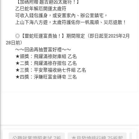
【加碼附贈‧趨吉避凶太歲符！】
乙巳蛇年解厄開運太歲符
可收入錢包護身，或安置家內、辦公室鎮宅，
上山下海八方遊，太歲符護佑你一帆風順、災厄退散！
◎【靈蛇旺運富貴抽！】期間限定（即日起至2025年2月
28日前）
～～回函再抽豐富好禮～～
★頭獎：飛躍滿祿財庫組 乙名
★二獎：飛躍滿祿存摺包 乙名
★三獎：平安聚福收納七件組 乙名
★四獎：淨賺旺富金磚皂 三名
公職就業證照考試 7折
本月發燒排行榜 75折起
職