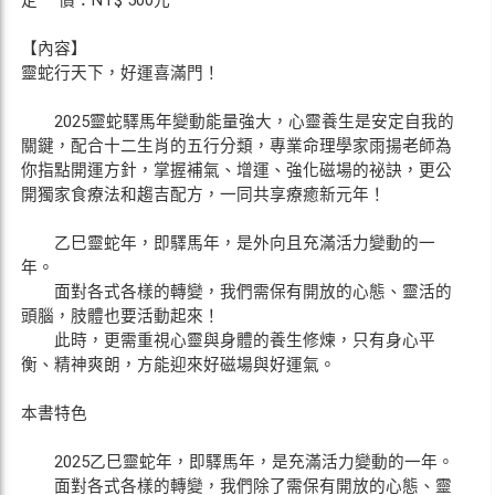
定 價：NT$ 500元
【內容】
靈蛇行天下，好運喜滿門！
2025靈蛇驛馬年變動能量強大，心靈養生是安定自我的
關鍵，配合十二生肖的五行分類，專業命理學家雨揚老師為
你指點開運方針，掌握補氣、增運、強化磁場的祕訣，更公
開獨家食療法和趨吉配方，一同共享療癒新元年！
乙巳靈蛇年，即驛馬年，是外向且充滿活力變動的一
年。
面對各式各樣的轉變，我們需保有開放的心態、靈活的
頭腦，肢體也要活動起來！
此時，更需重視心靈與身體的養生修煉，只有身心平
衡、精神爽朗，方能迎來好磁場與好運氣。
本書特色
2025乙巳靈蛇年，即驛馬年，是充滿活力變動的一年。
面對各式各樣的轉變，我們除了需保有開放的心態、靈