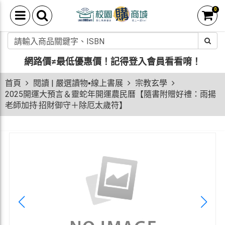
0
網路價≠最低優惠價！
記得登入會員看看唷！
首頁
閱讀 | 嚴選讀物▪線上書展
宗教玄學
2025開運大預言＆靈蛇年開運農民曆【隨書附贈好禮：雨揚
老師加持‧招財御守＋除厄太歲符】