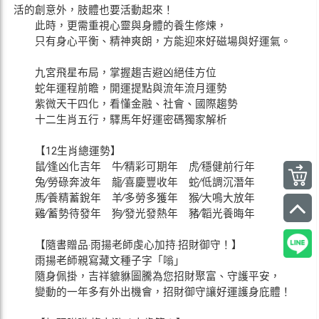
活的創意外，肢體也要活動起來！
此時，更需重視心靈與身體的養生修煉，
只有身心平衡、精神爽朗，方能迎來好磁場與好運氣。
九宮飛星布局，掌握趨吉避凶絕佳方位
蛇年運程前瞻，開運提點與流年流月運勢
紫微天干四化，看懂金融、社會、國際趨勢
十二生肖五行，驛馬年好運密碼獨家解析
【12生肖總運勢】
鼠∕逢凶化吉年 牛∕精彩可期年 虎∕穩健前行年
兔∕勞碌奔波年 龍∕喜慶豐收年 蛇∕低調沉潛年
馬∕養精蓄銳年 羊∕多勞多獲年 猴∕大鳴大放年
雞∕蓄勢待發年 狗∕發光發熱年 豬∕韜光養晦年
【隨書贈品‧雨揚老師虔心加持‧招財御守！】
雨揚老師親寫藏文種子字「嗡」
隨身佩掛，吉祥貔貅圖騰為您招財聚富、守護平安，
變動的一年多有外出機會，招財御守讓好運護身庇體！