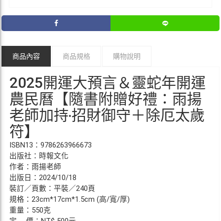
商品內容
商品規格
購物說明
2025開運大預言＆靈蛇年開運
農民曆【隨書附贈好禮：雨揚
老師加持‧招財御守＋除厄太歲
符】
ISBN13：9786263966673
出版社：時報文化
作者：雨揚老師
出版日：2024/10/18
裝訂／頁數：平裝／240頁
規格：23cm*17cm*1.5cm (高/寬/厚)
重量：550克