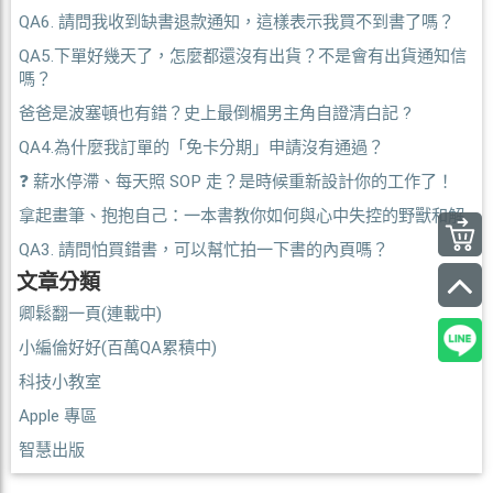
QA6. 請問我收到缺書退款通知，這樣表示我買不到書了嗎？
QA5.下單好幾天了，怎麼都還沒有出貨？不是會有出貨通知信
嗎？
爸爸是波塞頓也有錯？史上最倒楣男主角自證清白記 ?
QA4.為什麼我訂單的「免卡分期」申請沒有通過？
❓ 薪水停滯、每天照 SOP 走？是時候重新設計你的工作了！
拿起畫筆、抱抱自己：一本書教你如何與心中失控的野獸和解
QA3. 請問怕買錯書，可以幫忙拍一下書的內頁嗎？
文章分類
卿鬆翻一頁(連載中)
小編倫好好(百萬QA累積中)
科技小教室
Apple 專區
智慧出版